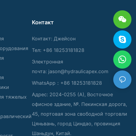
Контакт
ля
Контакт: Джейсон
борудования
Тел: +86 18253181828
ля
Электронная
почта:
jason@hydraulicapex.com
ля
WhatsApp：+86 18253181828
ники
Адрес: 2024-0255 (А), Восточное
ля тяжелых
офисное здание, №. Пекинская дорога,
45, портовая зона свободной торговли
дравлический
Цяньвань, город Циндао, провинция
Шаньдун, Китай.
регат