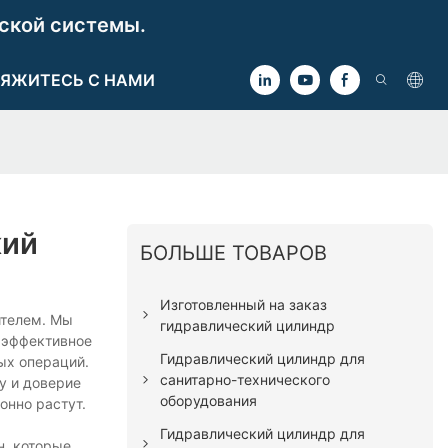
ской системы.
ЯЖИТЕСЬ С НАМИ
кий
БОЛЬШЕ ТОВАРОВ
Изготовленный на заказ
ителем. Мы
гидравлический цилиндр
о эффективное
Гидравлический цилиндр для
ых операций.
санитарно-технического
у и доверие
оборудования
онно растут.
Гидравлический цилиндр для
н, которые