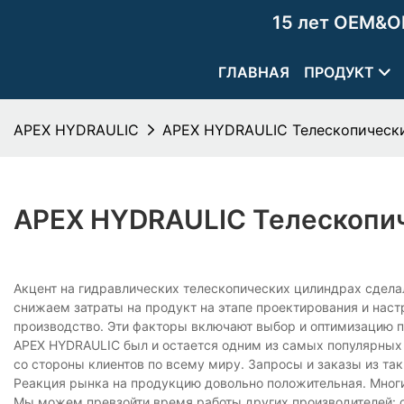
15 лет OEM&O
ГЛАВНАЯ
ПРОДУКТ
APEX HYDRAULIC
APEX HYDRAULIC Телескопическ
APEX HYDRAULIC Телескопи
Акцент на гидравлических телескопических цилиндрах сдела
снижаем затраты на продукт на этапе проектирования и нас
производство. Эти факторы включают выбор и оптимизацию 
APEX HYDRAULIC был и остается одним из самых популярных
со стороны клиентов по всему миру. Запросы и заказы из так
Реакция рынка на продукцию довольно положительная. Мног
Мы можем превзойти время работы других производителей: 