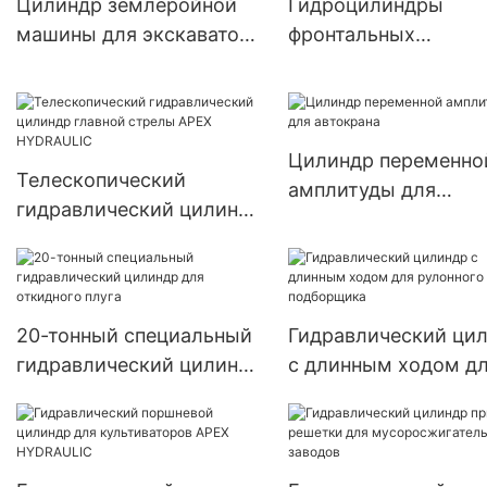
Цилиндр землеройной
Гидроцилиндры
машины для экскаватора
фронтальных
APEX HYDRAULIC
погрузчиков APEX
HYDRAULIC
Цилиндр переменно
Телескопический
амплитуды для
гидравлический цилиндр
автокрана
главной стрелы APEX
HYDRAULIC
20-тонный специальный
Гидравлический ци
гидравлический цилиндр
с длинным ходом д
для откидного плуга
рулонного пресс-
подборщика