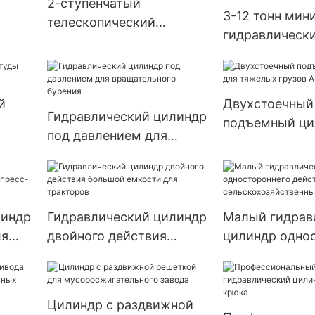
2-ступенчатый
3-12 тонн мин
телескопический
гидравлическ
цилиндр для самосвала
телескопичес
цилиндр для п
свалки
й
Двухстоечный
Гидравлический цилиндр
подъемный ци
под давлением для
тяжелых груз
вращательного бурения
HYDRAULIC
линдр
Гидравлический цилиндр
Малый гидрав
ля
двойного действия
цилиндр одно
большой емкости для
действия для
тракторов
сельскохозяй
орудий
Цилиндр с раздвижной