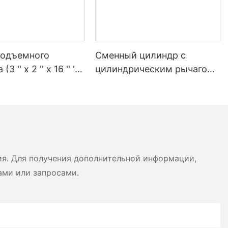
подъемного
Сменный цилиндр с
3 '' x 2 '' x 16 '' ')
цилиндрическим рычагом
ра Heil
49 дюймов для
мусоровоза Heil
ия. Для получения дополнительной информации,
ами или запросами.