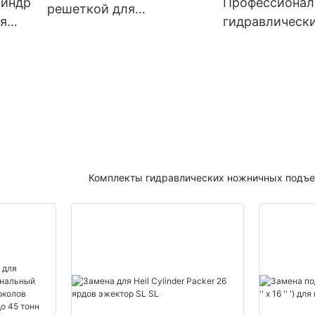
линдр
Профессионал
решеткой для
я
гидравлическ
мусоросжигательного
х
подъема крюк
завода
Комплекты гидравлических ножничных подъ