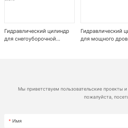
Гидравлический цилиндр
Гидравлический ц
для снегоуборочной
для мощного дров
машины | Производитель
Оригинальный см
цилиндров для подъема и
цилиндр для дров
изменения угла наклона
грузоподъемность
снегоотвала (OEM)
до 45 тонн
Мы приветствуем пользовательские проекты и 
пожалуйста, посет
Имя