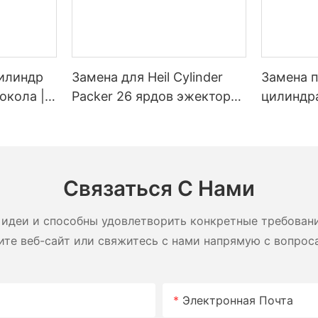
илиндр
Замена для Heil Cylinder
Замена 
окола |
Packer 26 ярдов эжектор
цилиндра (
енный
SL SL
для мусо
околов
ю от 20
Связаться С Нами
идеи и способны удовлетворить конкретные требован
ите веб-сайт или свяжитесь с нами напрямую с вопрос
Электронная Почта