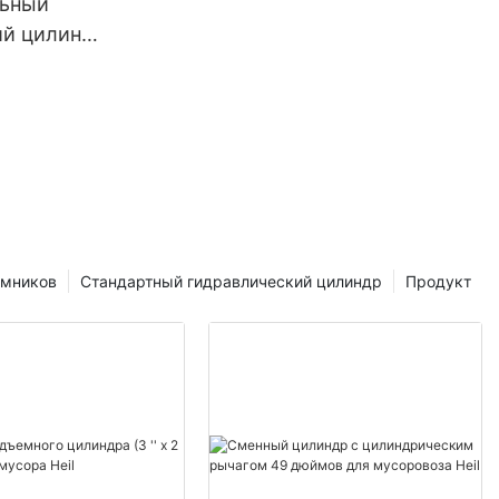
ьный
ий цилиндр
а
емников
Стандартный гидравлический цилиндр
Продукт