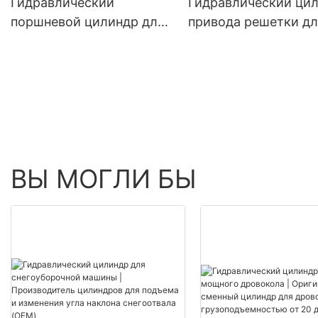
Гидравлический
Гидравлический ци
поршневой цилиндр для
привода решетки дл
культиваторов APEX
мусоросжигательны
HYDRAULIC
заводов
ВЫ МОГЛИ БЫ