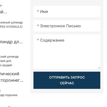
и-
Имя
ий
кий
рицепа-
Электронное Письмо
Содержание
линдр для
ов APEX
лический
ОТПРАВИТЬ ЗАПРОС
стороннего
СЕЙЧАС
ственных