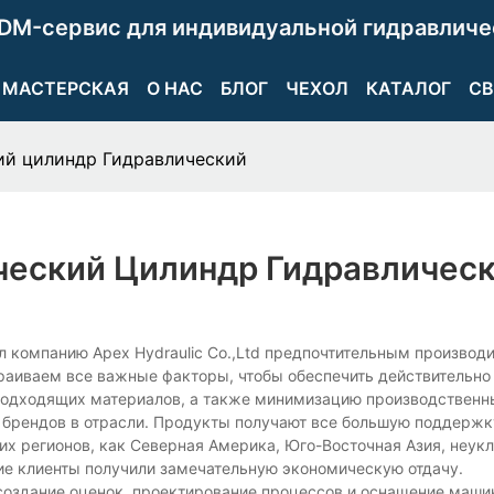
DM-сервис для индивидуальной гидравличе
МАСТЕРСКАЯ
О НАС
БЛОГ
ЧЕХОЛ
КАТАЛОГ
СВ
ий цилиндр Гидравлический
ческий Цилиндр Гидравличес
л компанию Apex Hydraulic Co.,Ltd предпочтительным производ
траиваем все важные факторы, чтобы обеспечить действительн
подходящих материалов, а также минимизацию производственн
 брендов в отрасли. Продукты получают все большую поддержк
их регионов, как Северная Америка, Юго-Восточная Азия, неукл
ие клиенты получили замечательную экономическую отдачу.
создание оценок, проектирование процессов и оснащение маши