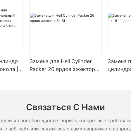
илиндр
Замена для Heil Cylinder
Замена 
окола |
Packer 26 ярдов эжектор
цилиндра (
енный
SL SL
для мусо
околов
ю от 20
Связаться С Нами
идеи и способны удовлетворить конкретные требован
ите веб-сайт или свяжитесь с нами напрямую с вопрос