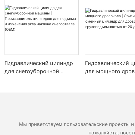
Гидравлический цилиндр
Гидравлический ц
для снегоуборочной
для мощного дров
машины | Производитель
Оригинальный см
цилиндров для подъема и
цилиндр для дров
изменения угла наклона
грузоподъемность
снегоотвала (OEM)
до 45 тонн
Мы приветствуем пользовательские проекты и 
пожалуйста, посет