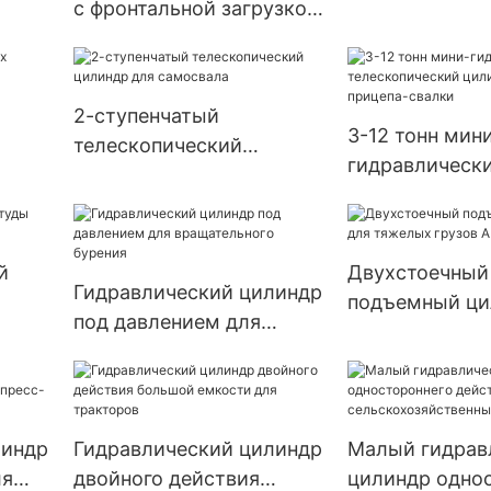
с фронтальной загрузкой
HYDRAULIC
для мусоровоза
2-ступенчатый
3-12 тонн мин
телескопический
гидравлическ
цилиндр для самосвала
телескопичес
цилиндр для п
свалки
й
Двухстоечный
Гидравлический цилиндр
подъемный ци
под давлением для
тяжелых груз
вращательного бурения
HYDRAULIC
линдр
Гидравлический цилиндр
Малый гидрав
ля
двойного действия
цилиндр одно