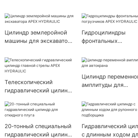
HYDRAULIC
Цилиндр землеройной
Гидроцилиндры
машины для экскаватора
фронтальных
APEX HYDRAULIC
погрузчиков APEX
HYDRAULIC
Цилиндр переменно
Телескопический
амплитуды для
гидравлический цилиндр
автокрана
главной стрелы APEX
HYDRAULIC
20-тонный специальный
Гидравлический ци
гидравлический цилиндр
с длинным ходом д