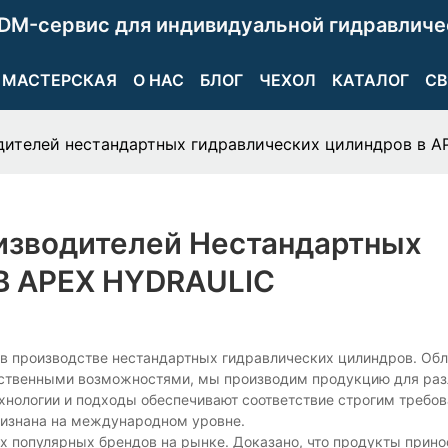
DM-сервис для индивидуальной гидравличе
МАСТЕРСКАЯ
О НАС
БЛОГ
ЧЕХОЛ
КАТАЛОГ
СВ
дителей нестандартных гидравлических цилиндров в 
изводителей Нестандартных
В APEX HYDRAULIC
м в производстве нестандартных гидравлических цилиндров. Об
дственными возможностями, мы производим продукцию для ра
хнологии и подходы обеспечивают соответствие строгим требо
ризнана на международном уровне.
 популярных брендов на рынке. Доказано, что продукты принос