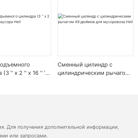
подъемного
Сменный цилиндр с
3 '' x 2 '' x 16 '' ')
цилиндрическим рычагом
ра Heil
49 дюймов для
мусоровоза Heil
ия. Для получения дополнительной информации,
ами или запросами.