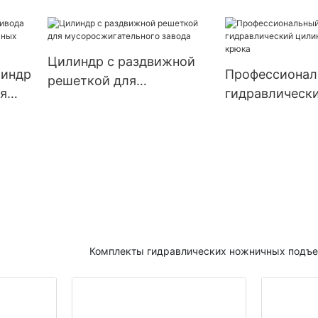
большой емкости для
действия для
тракторов
сельскохозяй
орудий
Цилиндр с раздвижной
линдр
Профессионал
решеткой для
я
гидравлическ
мусоросжигательного
х
подъема крюк
завода
Комплекты гидравлических ножничных подъ