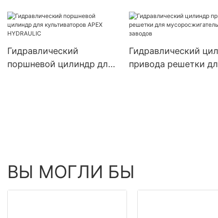
для откидного плуга
рулонного пресс-
подборщика
Гидравлический
Гидравлический ци
поршневой цилиндр для
привода решетки дл
культиваторов APEX
мусоросжигательны
HYDRAULIC
заводов
ВЫ МОГЛИ БЫ