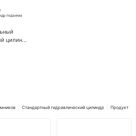
ственных
ьный
ий цилиндр
а
емников
Стандартный гидравлический цилиндр
Продукт