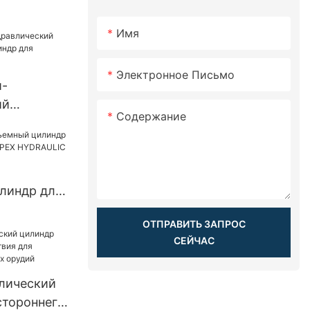
Имя
Электронное Письмо
и-
ий
Содержание
кий
рицепа-
линдр для
ов APEX
ОТПРАВИТЬ ЗАПРОС
СЕЙЧАС
лический
стороннего