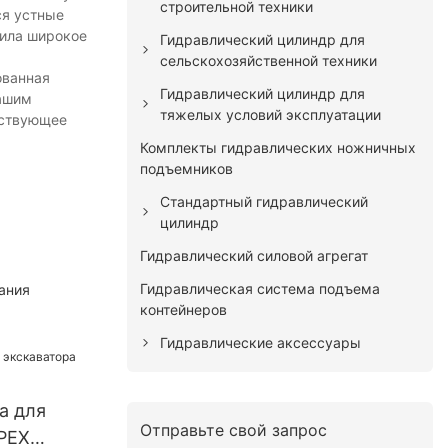
строительной техники
ся устные
чила широкое
Гидравлический цилиндр для
сельскохозяйственной техники
ованная
Гидравлический цилиндр для
нашим
тяжелых условий эксплуатации
тствующее
Комплекты гидравлических ножничных
подъемников
Стандартный гидравлический
цилиндр
Гидравлический силовой агрегат
Гидравлическая система подъема
ания
контейнеров
Гидравлические аксессуары
а для
Отправьте свой запрос
PEX