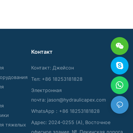
Контакт
ля
Контакт: Джейсон
борудования
Тел: +86 18253181828
ля
Электронная
почта:
jason@hydraulicapex.com
ля
WhatsApp：+86 18253181828
ники
Адрес: 2024-0255 (А), Восточное
ля тяжелых
офисное здание, №. Пекинская дорога,