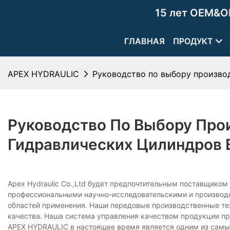
15 лет OEM&O
ГЛАВНАЯ
ПРОДУКТ
APEX HYDRAULIC
Руководство по выбору произво
Руководство По Выбору Про
Гидравлических Цилиндров 
Apex Hydraulic Co.,Ltd будет предпочтительным поставщико
профессиональными научно-исследовательскими и произво
областей применения. Наши передовые производственные те
качества. Наша система управления качеством продукции п
APEX HYDRAULIC в настоящее время является одним из самых