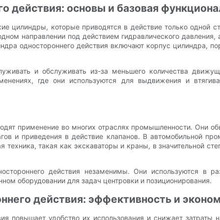
о действия: основы и базовая функциона
е цилиндры, которые приводятся в действие только одной ст
одном направлении под действием гидравлического давления, 
дра одностороннего действия включают корпус цилиндра, порш
луживать и обслуживать из-за меньшего количества движущ
нениях, где они используются для выдвижения и втягива
одят применение во многих отраслях промышленности. Они об
гов и приведения в действие клапанов. В автомобильной пр
 техника, такая как экскаваторы и краны, в значительной сте
остороннего действия незаменимы. Они используются в раз
нном оборудовании для задач центровки и позиционирования.
него действия: эффективность и эконо
ия повышает удобство их использования и снижает затраты 