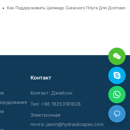
стики Для Суровых Зимних Условиях
Как Поддерживать Цилиндр Снежного Плуга Для Долговечн
Контакт
ля
Контакт: Джейсон
борудования
Тел: +86 18253181828
ля
Электронная
почта:
jason@hydraulicapex.com