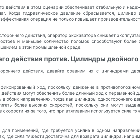
о действия в этом сценарии обеспечивает стабильную и наде
г. Когда гидравлическое давление сбрасывается, цилиндр 
эффективная операция не только повышает производительность
остороннего действия, оператор экскаватора снижает эксплуа
остоев и меньшее количество поломок способствуют более 
ешением в этой промышленной среде.
его действия против. Цилиндры двойного
ороннего действия, давайте сравним их с цилиндрами двой
 фиксированный ход, поскольку движение в противоположном
 действия могут обеспечить более длинный ход с переменной д
 в обоих направлениях, тогда как цилиндры одностороннего де
игать более высоких скоростей, поскольку они могут выдви
 скорости из-за того, что при втягивании используется сила тя
 для применений, где требуется усилие в одном направлении
х, где сила тяжести достаточна для возврата цилиндра, наприм