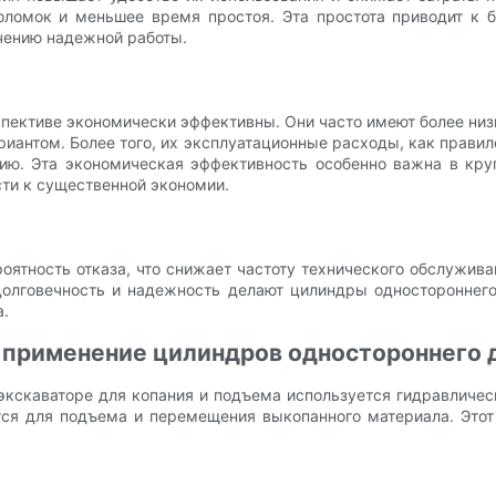
поломок и меньшее время простоя. Эта простота приводит к
чению надежной работы.
пективе экономически эффективны. Они часто имеют более ни
риантом. Более того, их эксплуатационные расходы, как прави
нию. Эта экономическая эффективность особенно важна в кр
ти к существенной экономии.
ятность отказа, что снижает частоту технического обслужива
долговечность и надежность делают цилиндры одностороннег
а.
 применение цилиндров одностороннего 
экскаваторе для копания и подъема используется гидравличе
тся для подъема и перемещения выкопанного материала. Это