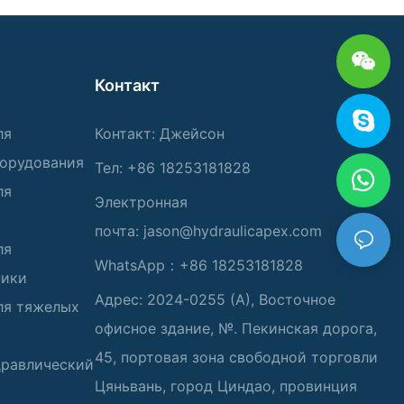
Контакт
ля
Контакт: Джейсон
борудования
Тел: +86 18253181828
ля
Электронная
почта:
jason@hydraulicapex.com
ля
WhatsApp：+86 18253181828
ники
Адрес: 2024-0255 (А), Восточное
ля тяжелых
офисное здание, №. Пекинская дорога,
45, портовая зона свободной торговли
дравлический
Цяньвань, город Циндао, провинция