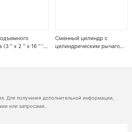
подъемного
Сменный цилиндр с
3 '' x 2 '' x 16 '' ')
цилиндрическим рычагом
ра Heil
49 дюймов для
мусоровоза Heil
ия. Для получения дополнительной информации,
ами или запросами.