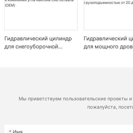
Гидравлический цилиндр
Гидравлический ц
для снегоуборочной
для мощного дров
машины | Производитель
Оригинальный см
цилиндров для подъема и
цилиндр для дров
изменения угла наклона
грузоподъемность
снегоотвала (OEM)
до 45 тонн
Мы приветствуем пользовательские проекты и 
пожалуйста, посет
Имя