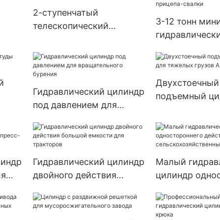
2-ступенчатый
3-12 тонн мин
телескопический
гидравлическ
цилиндр для самосвала
телескопичес
цилиндр для п
свалки
й
Двухстоечный
Гидравлический цилиндр
подъемный ци
под давлением для
тяжелых груз
вращательного бурения
HYDRAULIC
линдр
Гидравлический цилиндр
Малый гидрав
ля
двойного действия
цилиндр одно
большой емкости для
действия для
тракторов
сельскохозяй
орудий