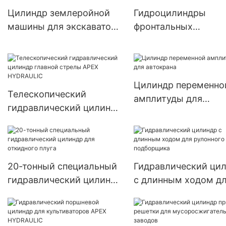
Цилиндр землеройной
Гидроцилиндры
машины для экскаватора
фронтальных
APEX HYDRAULIC
погрузчиков APEX
HYDRAULIC
Цилиндр переменно
Телескопический
амплитуды для
гидравлический цилиндр
автокрана
главной стрелы APEX
HYDRAULIC
20-тонный специальный
Гидравлический ци
гидравлический цилиндр
с длинным ходом д
для откидного плуга
рулонного пресс-
подборщика