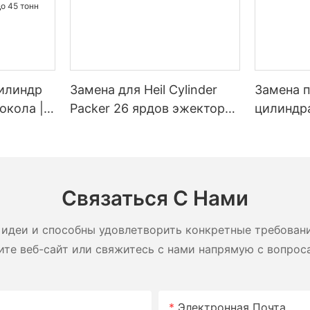
илиндр
Замена для Heil Cylinder
Замена 
окола |
Packer 26 ярдов эжектор
цилиндра (
енный
SL SL
для мусо
околов
ю от 20
Связаться С Нами
идеи и способны удовлетворить конкретные требован
ите веб-сайт или свяжитесь с нами напрямую с вопрос
Электронная Почта