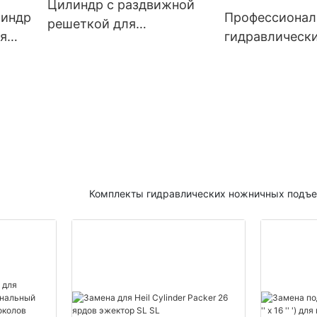
Цилиндр с раздвижной
линдр
Профессионал
решеткой для
я
гидравлическ
мусоросжигательного
х
подъема крюк
завода
Комплекты гидравлических ножничных подъ