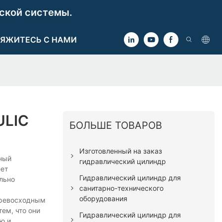
ской системы.
ЯЖИТЕСЬ С НАМИ
ULIC
БОЛЬШЕ ТОВАРОВ
Изготовленный на заказ
нный
гидравлический цилиндр
еет
Гидравлический цилиндр для
льно
санитарно-технического
оборудования
превосходным
ем, что они
Гидравлический цилиндр для
ю и