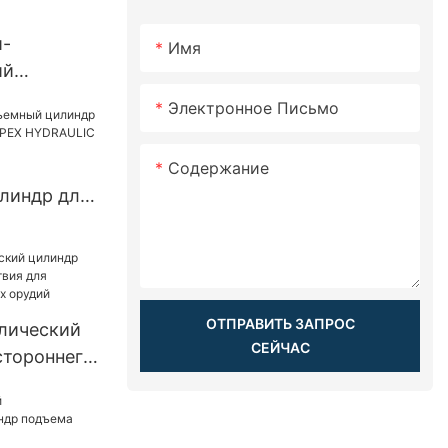
и-
Имя
ий
кий
Электронное Письмо
рицепа-
Содержание
линдр для
ов APEX
ОТПРАВИТЬ ЗАПРОС
лический
СЕЙЧАС
стороннего
ственных