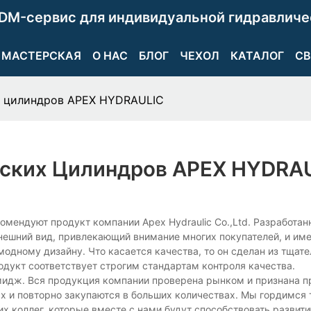
DM-сервис для индивидуальной гидравличе
МАСТЕРСКАЯ
О НАС
БЛОГ
ЧЕХОЛ
КАТАЛОГ
СВ
х цилиндров APEX HYDRAULIC
еских Цилиндров APEX HYDRA
омендуют продукт компании Apex Hydraulic Co.,Ltd. Разработа
нешний вид, привлекающий внимание многих покупателей, и им
ному дизайну. Что касается качества, то он сделан из тщате
укт соответствует строгим стандартам контроля качества.
мидж. Вся продукция компании проверена рынком и признана 
х и повторно закупаются в больших количествах. Мы гордимся т
х коллег, которые вместе с нами будут способствовать развити