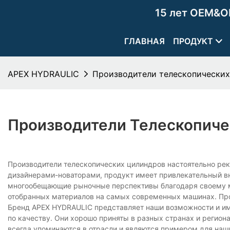
15 лет OEM&O
ГЛАВНАЯ
ПРОДУКТ
APEX HYDRAULIC
Производители телескопически
Производители Телескопич
Производители телескопических цилиндров настоятельно рек
дизайнерами-новаторами, продукт имеет привлекательный в
многообещающие рыночные перспективы благодаря своему мод
отобранных материалов на самых современных машинах. Прод
Бренд APEX HYDRAULIC представляет наши возможности и и
по качеству. Они хорошо приняты в разных странах и региона
всегда упоминаются в отрасли и являются примером для наши