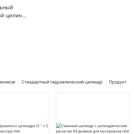
ьный
ий цилиндр
а
емников
Стандартный гидравлический цилиндр
Продукт