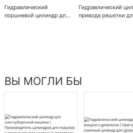
Гидравлический
Гидравлический ци
поршневой цилиндр для
привода решетки дл
культиваторов APEX
мусоросжигательны
HYDRAULIC
заводов
ВЫ МОГЛИ БЫ