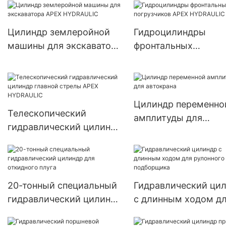
Цилиндр землеройной
Гидроцилиндры
машины для экскаватора
фронтальных
APEX HYDRAULIC
погрузчиков APEX
HYDRAULIC
Цилиндр переменно
Телескопический
амплитуды для
гидравлический цилиндр
автокрана
главной стрелы APEX
HYDRAULIC
20-тонный специальный
Гидравлический ци
гидравлический цилиндр
с длинным ходом д
для откидного плуга
рулонного пресс-