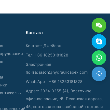
Контакт
ля
Контакт: Джейсон
борудования
Тел: +86 18253181828
ля
Электронная
почта:
jason@hydraulicapex.com
ля
WhatsApp：+86 18253181828
ники
Адрес: 2024-0255 (А), Восточное
ля тяжелых
офисное здание, №. Пекинская дорога,
45, портовая зона свободной торговли
дравлический