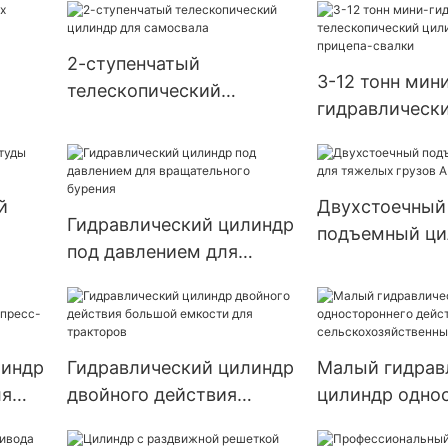
2-ступенчатый
3-12 тонн мин
телескопический
гидравлическ
цилиндр для самосвала
телескопичес
цилиндр для п
свалки
й
Двухстоечный
Гидравлический цилиндр
подъемный ци
под давлением для
тяжелых груз
вращательного бурения
HYDRAULIC
линдр
Гидравлический цилиндр
Малый гидрав
ля
двойного действия
цилиндр одно
большой емкости для
действия для