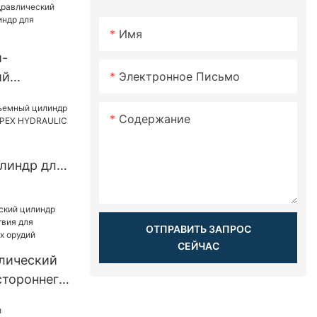
Имя
и-
Электронное Письмо
ий
кий
рицепа-
Содержание
линдр для
ов APEX
ОТПРАВИТЬ ЗАПРОС
СЕЙЧАС
лический
стороннего