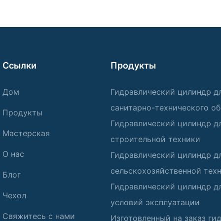
Ссылки
Продукты
Дом
Гидравлический цилиндр д
санитарно-технического о
Продукты
Гидравлический цилиндр д
Мастерская
строительной техники
О нас
Гидравлический цилиндр д
сельскохозяйственной тех
Блог
Гидравлический цилиндр д
Чехол
условий эксплуатации
Свяжитесь с нами
Изготовленный на заказ ги