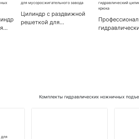
тракторов
сельскохозяй
орудий
Цилиндр с раздвижной
линдр
Профессионал
решеткой для
я
гидравлическ
мусоросжигательного
х
подъема крюк
завода
Комплекты гидравлических ножничных подъ