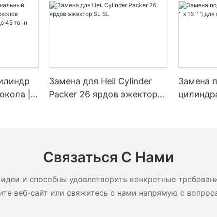
илиндр
Замена для Heil Cylinder
Замена 
окола |
Packer 26 ярдов эжектор
цилиндра (
енный
SL SL
для мусо
околов
ю от 20
Связаться С Нами
идеи и способны удовлетворить конкретные требован
ите веб-сайт или свяжитесь с нами напрямую с вопрос