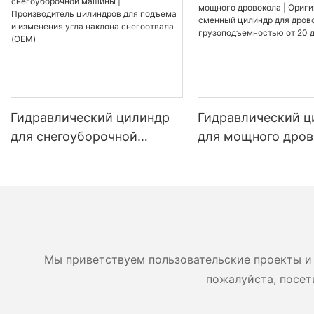
Гидравлический цилиндр
Гидравлический ц
для снегоуборочной
для мощного дров
машины | Производитель
Оригинальный см
цилиндров для подъема и
цилиндр для дров
изменения угла наклона
грузоподъемность
снегоотвала (OEM)
до 45 тонн
Мы приветствуем пользовательские проекты и 
пожалуйста, посет