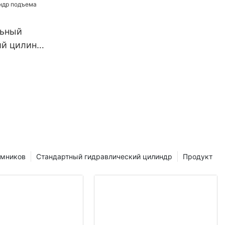
ственных
ьный
ий цилиндр
а
емников
Стандартный гидравлический цилиндр
Продукт