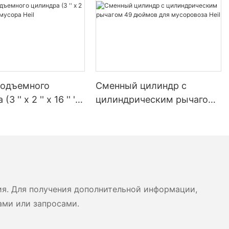
подъемного
Сменный цилиндр с
3 '' x 2 '' x 16 '' ')
цилиндрическим рычагом
ра Heil
49 дюймов для
мусоровоза Heil
ия. Для получения дополнительной информации,
ами или запросами.