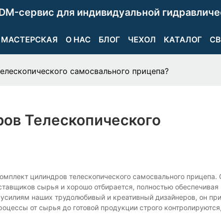
DM-сервис для индивидуальной гидравличе
МАСТЕРСКАЯ
О НАС
БЛОГ
ЧЕХОЛ
КАТАЛОГ
СВ
телескопического самосвального прицепа?
ров Телескопического
т комплект цилиндров телескопического самосвального прицепа.
ставщиков сырья и хорошо отбирается, полностью обеспечивая
 усилиям наших трудолюбивый и креативный дизайнеров, он пр
роцессы от сырья до готовой продукции строго контролируются