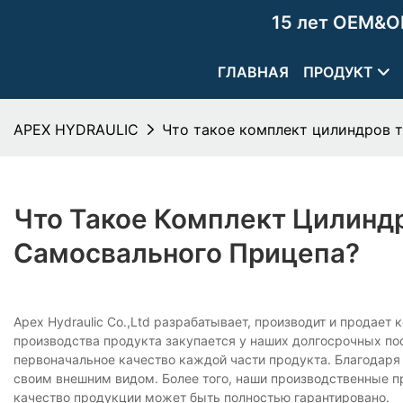
15 лет OEM&O
ГЛАВНАЯ
ПРОДУКТ
APEX HYDRAULIC
Что такое комплект цилиндров 
Что Такое Комплект Цилинд
Самосвального Прицепа?
Apex Hydraulic Co.,Ltd разрабатывает, производит и продае
производства продукта закупается у наших долгосрочных по
первоначальное качество каждой части продукта. Благодаря
своим внешним видом. Более того, наши производственные п
качество продукции может быть полностью гарантировано.