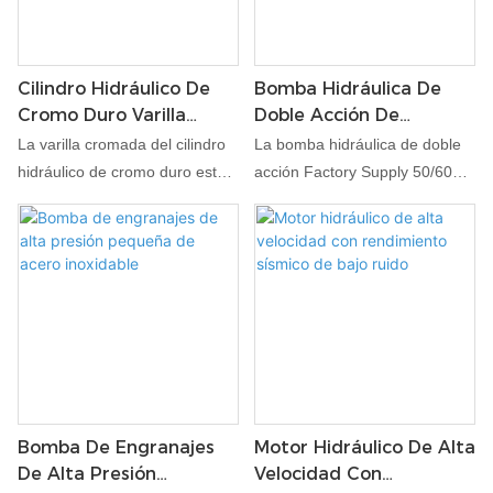
Cilindro Hidráulico De
Bomba Hidráulica De
Cromo Duro Varilla
Doble Acción De
Cromada
Suministro De Fábrica
La varilla cromada del cilindro
La bomba hidráulica de doble
50/60 HZ
hidráulico de cromo duro está
acción Factory Supply 50/60HZ
diseñada para ofrecer
está diseñada para ofrecer un
durabilidad y rendimiento
rendimiento sólido y
excepcionales en aplicaciones
confiabilidad para diversas
hidráulicas exigentes. Con un
aplicaciones industriales.
cromado de alta calidad, esta
Diseñada con precisión y
varilla hidráulica está diseñada
construida con materiales de
para resistir el desgaste y la
alta calidad, esta bomba
corrosión, lo que garantiza una
hidráulica garantiza un
larga vida útil. Es ideal para
funcionamiento eficiente y
Bomba De Engranajes
Motor Hidráulico De Alta
usar en varios sistemas
constante en condiciones
De Alta Presión
Velocidad Con
hidráulicos, proporcionando un
exigentes. Admite frecuencias