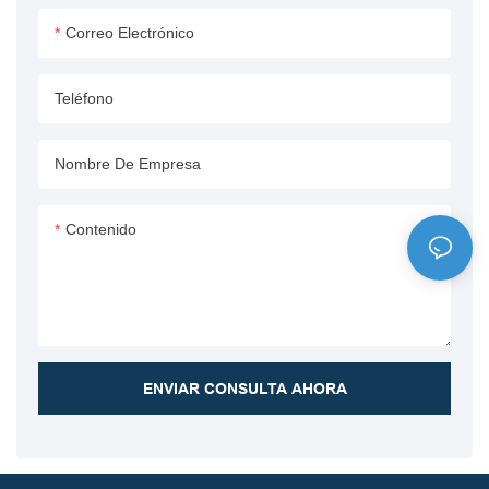
cilindro garantiza un
rendimiento confiable en
Correo Electrónico
rendimiento suave y
diversas aplicaciones de
consistente, lo que contribuye a
remoción de nieve.
Teléfono
una mayor productividad en el
campo.
Todas las válvulas de control
Nombre De Empresa
adoptan válvulas de cartucho
importadas de alto rendimiento,
Contenido
que cumplen con las duras
condiciones de espacio
reducido para equipos móviles
y requisitos de alta estabilidad;
Todas las tuberías hidráulicas
se doblan mediante una
ENVIAR CONSULTA AHORA
máquina dobladora de tubos
CNC para garantizar la
precisión del tamaño de la
tubería; El bloque de válvulas