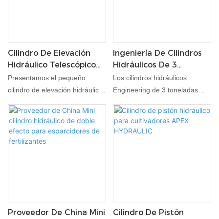
Cilindro De Elevación
Ingeniería De Cilindros
Hidráulico Telescópico
Hidráulicos De 3
Pequeño Para Aireador
Toneladas Para Arado
Presentamos el pequeño
Los cilindros hidráulicos
De Tejas
cilindro de elevación hidráulica
Engineering de 3 toneladas
telescópica para aireador, un
para arado de baldosas están
componente especializado
diseñados por expertos para
diseñado para mejorar la
cumplir con los exigentes
eficiencia y funcionalidad de los
requisitos de las operaciones
equipos de aireación. Nuestro
agrícolas modernas. Estos
cilindro de elevación hidráulica
cilindros están diseñados para
telescópica está diseñado para
ofrecer un rendimiento potente
proporcionar un rendimiento
y confiable, garantizando una
confiable en diversas
funcionalidad óptima de los
Proveedor De China Mini
Cilindro De Pistón
aplicaciones agrícolas y
quitamiedos. Construidos con