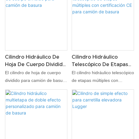
Cilindro Hidráulico De
Cilindro Hidráulico
Hoja De Cuerpo Dividido
Telescópico De Etapas
Para Camión De Basura
Múltiples Con
El cilindro de hoja de cuerpo
El cilindro hidráulico telescópico
Certificación CE Para
dividido para camión de basura
de etapas múltiples con
Camión De Basura
es un cilindro hidráulico
certificación CE para camiones
avanzado diseñado
de basura de APEX
específicamente para vehículos
HYDRAULIC está
de recolección de basura. Con
meticulosamente diseñado
una construcción robusta de
para cumplir con los exigentes
cuerpo dividido, este cilindro
requisitos de los vehículos de
proporciona resistencia y
gestión de residuos. Este