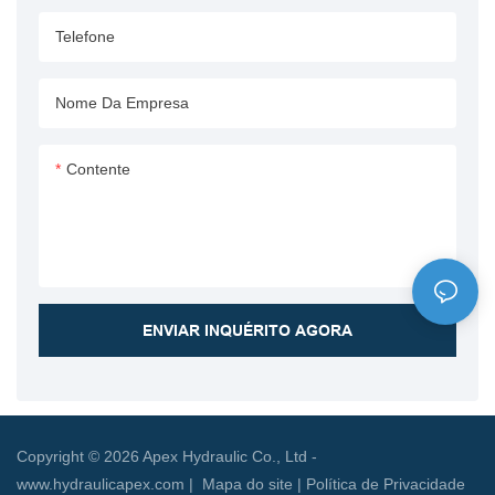
diversas opções de tensão (24
capacidade de elevação
Telefone
V, 220 V, 380 V) para
robusta com controles
acomodar diversas fontes de
avançados de tela sensível ao
energia em diferentes regiões.
toque, garantindo precisão e
Nome Da Empresa
Com capacidade de elevação
facilidade de uso em ambientes
de 32 toneladas e interface
exigentes. Alimentado por uma
Contente
touchscreen intuitiva, esse
fonte elétrica de 24 V, este
sistema oferece precisão,
sistema hidráulico oferece
eficiência e segurança,
ótimo desempenho e
tornando-o uma excelente
confiabilidade, tornando-o a
opção para portos, armazéns e
escolha ideal para portos,
centros logísticos onde a
armazéns e centros logísticos
ENVIAR INQUÉRITO AGORA
movimentação confiável de
onde a eficiência e a
contêineres é essencial
segurança são fundamentais
Copyright © 2026 Apex Hydraulic Co., Ltd -
www.hydraulicapex.com |
Mapa do site
|
Política de Privacidade