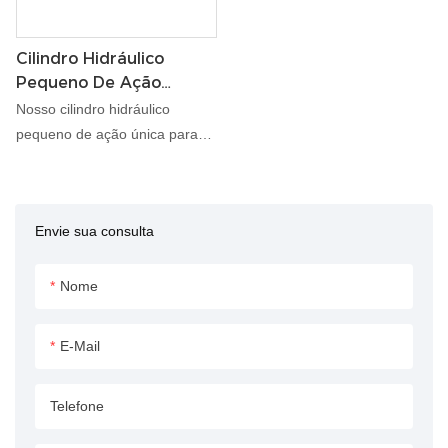
Cilindro Hidráulico
Pequeno De Ação
Simples Para
Nosso cilindro hidráulico
Implementos Agrícolas
pequeno de ação única para
implementos agrícolas foi
projetado para fornecer
energia hidráulica confiável
Envie sua consulta
para uma variedade de
equipamentos e máquinas
agrícolas. Seu tamanho
Nome
compacto e design de ação
simples o tornam ideal para
E-Mail
aplicações onde o espaço é
limitado ou onde é necessária
Telefone
uma função hidráulica simples