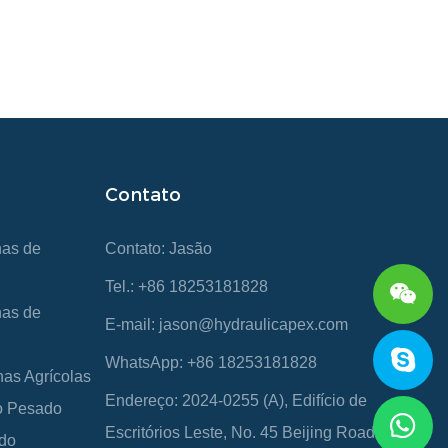
Contato
nas de
Contato: Jasão
Tel.: +86 18253181828
nas de
E-mail:
jason@hydraulicapex.com
WhatsApp: +86 18253181828
nas Agrícolas
Endereço: 2024-0255 (A), Edifício de
ço Pesado
Escritórios Leste, No. 45 Beijing Road, zona
ado