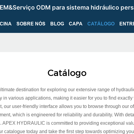
EM&Serviço ODM para sistema hidráulico pers
ICINA
SOBRE NÓS
BLOG
CAPA
CATÁLOGO
ENTR
Catálogo
ate destination for exploring our extensive range of hydrauli
in various applications, making it easier for you to find exactl
, our user-friendly interface allows you to browse through our off
nt, which is engineered for reliability and durability. With det
s. APEX HYDRAULIC is committed to providing exceptional value 
our catalogue today and take the first step towards optimizin