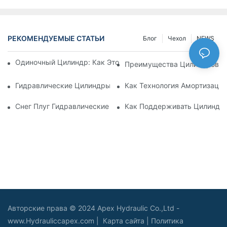
РЕКОМЕНДУЕМЫЕ СТАТЬИ
Блог
Чехол
NEWS
Одиночный Цилиндр: Как Это Работает & Общие Приложен
Преимущества Цилиндров С
Гидравлические Цилиндры С Амортизацией: Уменьшение 
Как Технология Амортизаци
Снег Плуг Гидравлические Цилиндры: Основные Характери
Как Поддерживать Цилиндр 
Авторские права © 2024 Apex Hydraulic Co.,Ltd -
www.Hydrauliccapex.com |
Карта сайта
|
Политика