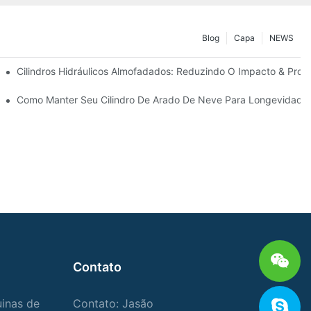
Blog
Capa
NEWS
ão
Cilindros Hidráulicos Almofadados: Reduzindo O Impacto & Prolo
ra Condições Duras De Inverno
Como Manter Seu Cilindro De Arado De Neve Para Longevidade
Contato
uinas de
Contato: Jasão