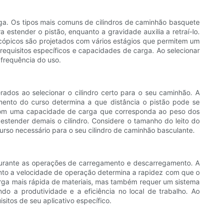
ga. Os tipos mais comuns de cilindros de caminhão basquete
 estender o pistão, enquanto a gravidade auxilia a retraí-lo.
escópicos são projetados com vários estágios que permitem um
quisitos específicos e capacidades de carga. Ao selecionar
 frequência do uso.
ados ao selecionar o cilindro certo para o seu caminhão. A
mento do curso determina a que distância o pistão pode se
dro com uma capacidade de carga que corresponda ao peso dos
stender demais o cilindro. Considere o tamanho do leito do
rso necessário para o seu cilindro de caminhão basculante.
 durante as operações de carregamento e descarregamento. A
uanto a velocidade de operação determina a rapidez com que o
carga mais rápida de materiais, mas também requer um sistema
ndo a produtividade e a eficiência no local de trabalho. Ao
itos de seu aplicativo específico.