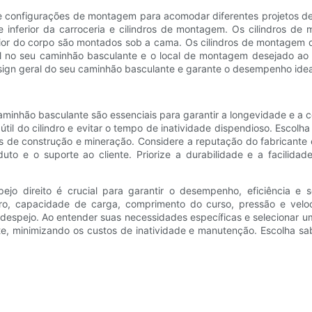
 e configurações de montagem para acomodar diferentes projetos d
nferior da carroceria e cilindros de montagem. Os cilindros de mo
rior do corpo são montados sob a cama. Os cilindros de montagem 
el no seu caminhão basculante e o local de montagem desejado ao 
sign geral do seu caminhão basculante e garante o desempenho idea
nhão basculante são essenciais para garantir a longevidade e a conf
il do cilindro e evitar o tempo de inatividade dispendioso. Escolha 
 de construção e mineração. Considere a reputação do fabricante e
uto e o suporte ao cliente. Priorize a durabilidade e a facilida
ejo direito é crucial para garantir o desempenho, eficiência e
ndro, capacidade de carga, comprimento do curso, pressão e vel
espejo. Ao entender suas necessidades específicas e selecionar um
e, minimizando os custos de inatividade e manutenção. Escolha sab