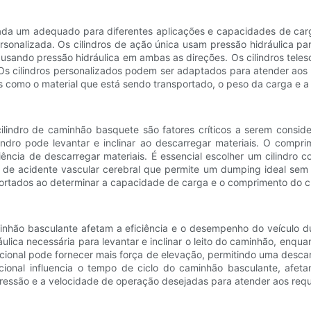
cada um adequado para diferentes aplicações e capacidades de car
rsonalizada. Os cilindros de ação única usam pressão hidráulica para
o usando pressão hidráulica em ambas as direções. Os cilindros tel
 cilindros personalizados podem ser adaptados para atender aos re
es como o material que está sendo transportado, o peso da carga e a
ndro de caminhão basquete são fatores críticos a serem consider
ndro pode levantar e inclinar ao descarregar materiais. O compri
iciência de descarregar materiais. É essencial escolher um cilin
de acidente vascular cerebral que permite um dumping ideal sem e
ortados ao determinar a capacidade de carga e o comprimento do cu
minhão basculante afetam a eficiência e o desempenho do veículo
áulica necessária para levantar e inclinar o leito do caminhão, enq
eracional pode fornecer mais força de elevação, permitindo uma des
cional influencia o tempo de ciclo do caminhão basculante, afeta
ressão e a velocidade de operação desejadas para atender aos requis