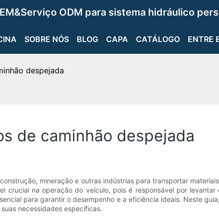
EM&Serviço ODM para sistema hidráulico pers
CINA
SOBRE NÓS
BLOG
CAPA
CATÁLOGO
ENTRE 
aminhão despejada
ros de caminhão despejada
construção, mineração e outras indústrias para transportar materia
rucial na operação do veículo, pois é responsável por levantar e 
sencial para garantir o desempenho e a eficiência ideais. Neste gui
 suas necessidades específicas.