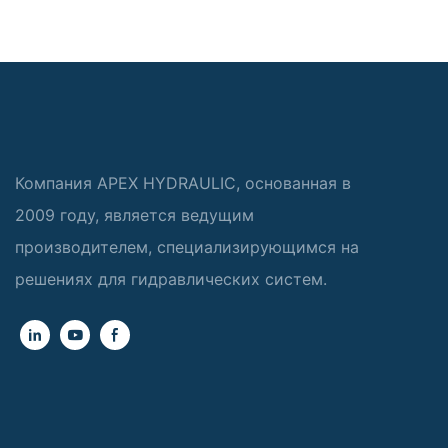
Компания APEX HYDRAULIC, основанная в
2009 году, является ведущим
производителем, специализирующимся на
решениях для гидравлических систем.