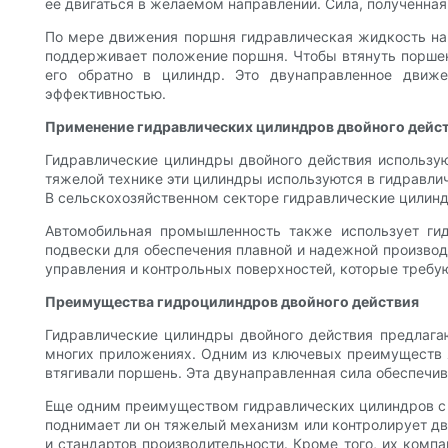
ее двигаться в желаемом направлении. Сила, полученна
По мере движения поршня гидравлическая жидкость на 
поддерживает положение поршня. Чтобы втянуть поршен
его обратно в цилиндр. Это двунаправленное движ
эффективностью.
Применение гидравлических цилиндров двойного дейс
Гидравлические цилиндры двойного действия используют
тяжелой технике эти цилиндры используются в гидравли
В сельскохозяйственном секторе гидравлические цилинд
Автомобильная промышленность также использует ги
подвески для обеспечения плавной и надежной производ
управления и контрольных поверхностей, которые требу
Преимущества гидроцилиндров двойного действия
Гидравлические цилиндры двойного действия предлага
многих приложениях. Одним из ключевых преимуществ яв
втягивали поршень. Эта двунаправленная сила обеспечив
Еще одним преимуществом гидравлических цилиндров с д
поднимает ли он тяжелый механизм или контролирует д
и стандартов производительности. Кроме того, их комп