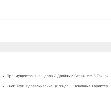
Преимущества Цилиндров С Двойным Стержнем В Точной 
ия
ь Гидравлического Цилиндра
Снег Плуг Гидравлические Цилиндры: Основные Характери