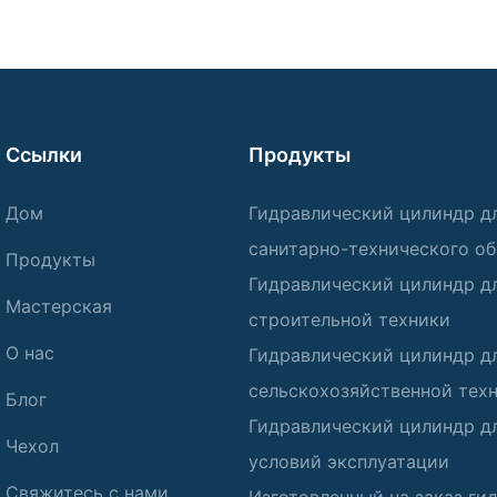
Ссылки
Продукты
Дом
Гидравлический цилиндр д
санитарно-технического о
Продукты
Гидравлический цилиндр д
Мастерская
строительной техники
О нас
Гидравлический цилиндр д
сельскохозяйственной тех
Блог
Гидравлический цилиндр д
Чехол
условий эксплуатации
Свяжитесь с нами