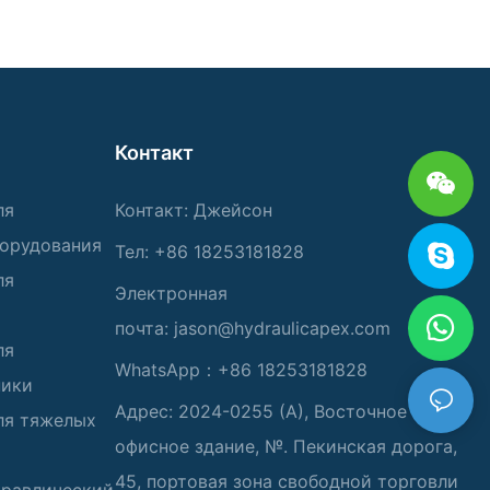
Контакт
ля
Контакт: Джейсон
борудования
Тел: +86 18253181828
ля
Электронная
почта:
jason@hydraulicapex.com
ля
WhatsApp：+86 18253181828
ники
Адрес: 2024-0255 (А), Восточное
ля тяжелых
офисное здание, №. Пекинская дорога,
45, портовая зона свободной торговли