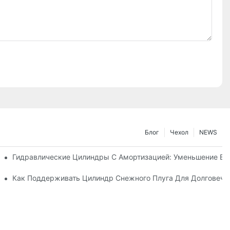
Блог
Чехол
NEWS
Машине
Гидравлические Цилиндры С Амортизацией: Уменьшение В
стики Для Суровых Зимних Условиях
Как Поддерживать Цилиндр Снежного Плуга Для Долговечн