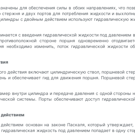
начены для обеспечения силы в обоих направлениях, что поз
 стержня и двух портов для потребления жидкости и выхлопны
 цилиндры с двойным действием используют гидравлическую жи
инается с введения гидравлической жидкости под давлением в 
противоположной стороне поршня одновременно отодвигает
ия необходимо изменить, поток гидравлической жидкости об
твия
го действия включают цилиндрическую ствол, поршневой стер
нь и обеспечивает гид для движения поршня. Поршневой стер
мер внутри цилиндра и передаче давления с одной стороны н
ческой системы. Порты обеспечивают доступ гидравлическо
м действием
действием основан на законе Паскаля, который утверждает, 
а гидравлическая жидкость под давлением попадает в одну сто