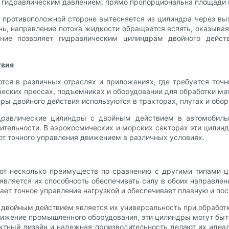
я гидравлическим давлением, прямо пропорциональна площади п
противоположной стороне вытесняется из цилиндра через вых
ь, направление потока жидкости обращается вспять, оказывая
ение позволяет гидравлическим цилиндрам двойного дейст
твия
ся в различных отраслях и приложениях, где требуется точн
ческих прессах, подъемниках и оборудовании для обработки ма
ры двойного действия используются в тракторах, плугах и обо
дравлические цилиндры с двойным действием в автомобиль
ительности. В аэрокосмических и морских секторах эти цили
ют точного управления движением в различных условиях.
ют несколько преимуществ по сравнению с другими типами ц
ляется их способность обеспечивать силу в обоих направлен
ает точное управление нагрузкой и обеспечивает плавную и по
войным действием является их универсальность при обработке
вижение промышленного оборудования, эти цилиндры могут быт
актный дизайн и надежная производительность делают их иде