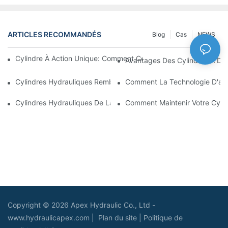
ARTICLES RECOMMANDÉS
Blog
Cas
NEWS
Cylindre À Action Unique: Comment Cela Fonctionne & Applica
Avantages Des Cylindres À Do
Cylindres Hydrauliques Rembourrés: Réduction De L'impact & E
Comment La Technologie D'amo
Cylindres Hydrauliques De La Charrue De Neige: Caractéristiqu
Comment Maintenir Votre Cyli
Copyright © 2026 Apex Hydraulic Co., Ltd -
www.hydraulicapex.com |
Plan du site
|
Politique de