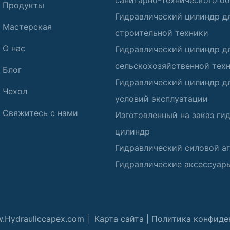
санитарно-технического о
Продукты
Гидравлический цилиндр д
Мастерская
строительной техники
О нас
Гидравлический цилиндр д
сельскохозяйственной тех
Блог
Гидравлический цилиндр д
Чехол
условий эксплуатации
Свяжитесь с нами
Изготовленный на заказ ги
цилиндр
Гидравлический силовой аг
Гидравлические аксессуар
w.Hydrauliccapex.com |
Карта сайта
|
Политика конфиде