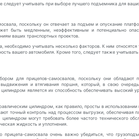
е следует учитывать при выборе лучшего подъемника для ваши
свала, поскольку он отвечает за подъем и опускание платфо
ожет быть медленным, неэффективным и потенциально опас
аниям ваших транспортных проектов.
, необходимо учитывать несколько факторов. К ним относятся т
ость вашего автомобиля. Кроме того, следует также учитывать 
бором для прицепов-самосвалов, поскольку они обладают п
 выдвижения и втягивания поршня, который, в свою очередь
цилиндром является их способность обеспечивать высокий ур
дравлическим цилиндром, как правило, просты в использовании
вают точный контроль над процессом выгрузки, обеспечивая 
 цилиндром могут требовать более частого технического об
ческая жидкость и уплотнения.
 прицепа-самосвала очень важно убедиться, что грузоподъ