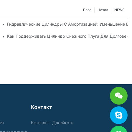
Блог
Чехол
NEWS
Машине
Гидравлические Цилиндры С Амортизацией: Уменьшение В
стики Для Суровых Зимних Условиях
Как Поддерживать Цилиндр Снежного Плуга Для Долговечн
Контакт
ля
Контакт: Джейсон