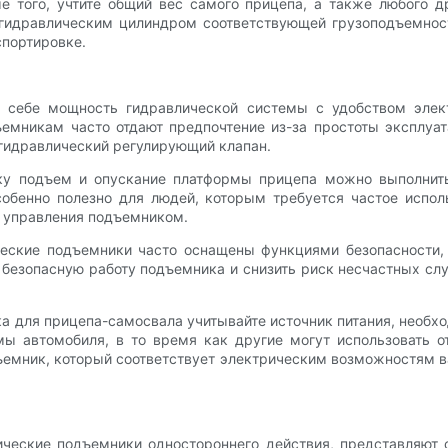
е того, учтите общий вес самого прицепа, а также любого 
 гидравлическим цилиндром соответствующей грузоподъемнос
спортировке.
в себе мощность гидравлической системы с удобством элект
емникам часто отдают предпочтение из-за простоты эксплуат
 гидравлический регулирующий клапан.
ку подъем и опускание платформы прицепа можно выполнить
обенно полезно для людей, которым требуется частое исполь
 управления подъемником.
ческие подъемники часто оснащены функциями безопасности, 
 безопасную работу подъемника и снизить риск несчастных с
а для прицепа-самосвала учитывайте источник питания, необ
ы автомобиля, в то время как другие могут использовать о
ъемник, который соответствует электрическим возможностям в
ческие подъемники одностороннего действия, представляют 