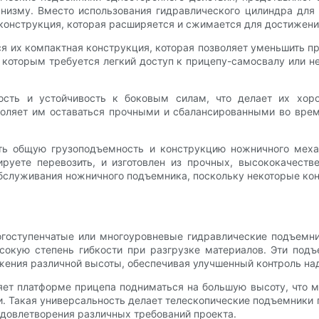
низму. Вместо использования гидравлического цилиндра дл
конструкция, которая расширяется и сжимается для достижен
 их компактная конструкция, которая позволяет уменьшить пр
 которым требуется легкий доступ к прицепу-самосвалу или 
вость и устойчивость к боковым силам, что делает их хо
оляет им оставаться прочными и сбалансированными во врем
ть общую грузоподъемность и конструкцию ножничного меха
руете перевозить, и изготовлен из прочных, высококачеств
 обслуживания ножничного подъемника, поскольку некоторые ко
огоступенчатые или многоуровневые гидравлические подъемни
сокую степень гибкости при разгрузке материалов. Эти подъ
жения различной высоты, обеспечивая улучшенный контроль над
яет платформе прицепа подниматься на большую высоту, что м
. Такая универсальность делает телескопические подъемники
удовлетворения различных требований проекта.