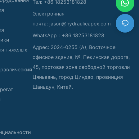
борудования
Тел: +86 18253181828
ля
Электронная
почта:
jason@hydraulicapex.com
ля
WhatsApp：+86 18253181828
ники
Адрес: 2024-0255 (А), Восточное
ля тяжелых
офисное здание, №. Пекинская дорога,
45, портовая зона свободной торговли
дравлический
Цяньвань, город Циндао, провинция
Шаньдун, Китай.
регат
ы
нциальности