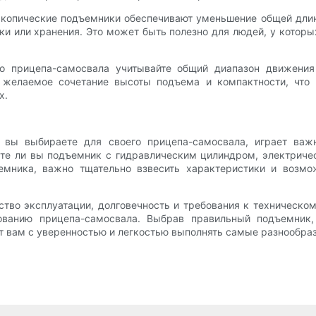
скопические подъемники обеспечивают уменьшение общей дли
и или хранения. Это может быть полезно для людей, у которы
о прицепа-самосвала учитывайте общий диапазон движения 
 желаемое сочетание высоты подъема и компактности, что
х.
й вы выбираете для своего прицепа-самосвала, играет важ
ете ли вы подъемник с гидравлическим цилиндром, электрич
емника, важно тщательно взвесить характеристики и возм
ство эксплуатации, долговечность и требования к техническ
зованию прицепа-самосвала. Выбрав правильный подъемник,
ит вам с уверенностью и легкостью выполнять самые разнообра