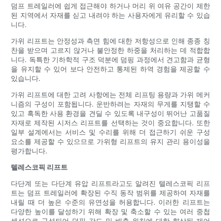
덤프 트레일러에 쉽게 접근해야 하거나 머리 위 여유 공간이 제한
된 지역에서 자재를 싣고 내려야 하는 사용자에게 유리할 수 있습
니다.
가위 리프트는 안정성과 측면 힘에 대한 저항성으로 인해 종종 칭
찬을 받으며 고르지 않거나 불안정한 하중을 처리하는 데 적합합
니다. 독특한 기하학적 구조 덕분에 덤핑 과정에서 견고함과 균형
을 유지할 수 있어 보다 안전하고 통제된 하역 경험을 제공할 수
있습니다.
가위 리프트에 대한 고려 사항에는 전체 리프팅 용량과 가위 메커
니즘의 구성이 포함됩니다. 운반하려는 자재의 무게를 지탱할 수
있고 혹독한 사용 환경을 견딜 수 있도록 내구성이 뛰어난 고품질
자재로 제작된 시저스 리프트를 선택하는 것이 중요합니다. 또한
일부 설계에서는 서비스 및 수리를 위해 더 접근하기 쉬운 구성
요소를 제공할 수 있으므로 가위형 리프트의 유지 관리 용이성을
평가합니다.
텔레스코픽 리프트
다단계 또는 다단계 유압 리프트라고도 알려진 텔레스코픽 리프
트는 덤프 트레일러에 확장된 수직 동작 범위를 제공하여 자재를
내릴 때 더 높은 수준의 유연성을 허용합니다. 이러한 리프트는
다양한 높이를 달성하기 위해 확장 및 축소할 수 있는 여러 중첩
섹션으로 구성되어 덤핑 각도 및 배출 위치에 대한 향상된 제어