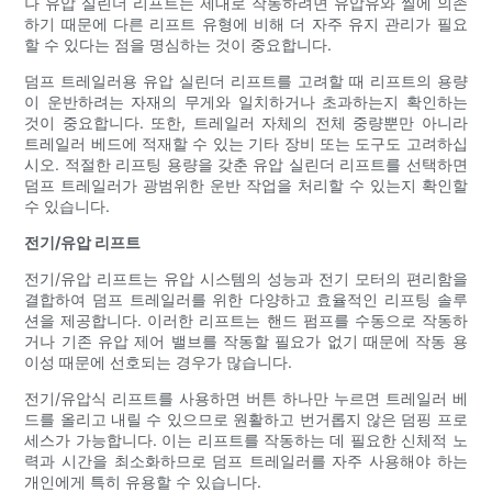
나 유압 실린더 리프트는 제대로 작동하려면 유압유와 씰에 의존
하기 때문에 다른 리프트 유형에 비해 더 자주 유지 관리가 필요
할 수 있다는 점을 명심하는 것이 중요합니다.
덤프 트레일러용 유압 실린더 리프트를 고려할 때 리프트의 용량
이 운반하려는 자재의 무게와 일치하거나 초과하는지 확인하는
것이 중요합니다. 또한, 트레일러 자체의 전체 중량뿐만 아니라
트레일러 베드에 적재할 수 있는 기타 장비 또는 도구도 고려하십
시오. 적절한 리프팅 용량을 갖춘 유압 실린더 리프트를 선택하면
덤프 트레일러가 광범위한 운반 작업을 처리할 수 있는지 확인할
수 있습니다.
전기/유압 리프트
전기/유압 리프트는 유압 시스템의 성능과 전기 모터의 편리함을
결합하여 덤프 트레일러를 위한 다양하고 효율적인 리프팅 솔루
션을 제공합니다. 이러한 리프트는 핸드 펌프를 수동으로 작동하
거나 기존 유압 제어 밸브를 작동할 필요가 없기 때문에 작동 용
이성 때문에 선호되는 경우가 많습니다.
전기/유압식 리프트를 사용하면 버튼 하나만 누르면 트레일러 베
드를 올리고 내릴 수 있으므로 원활하고 번거롭지 않은 덤핑 프로
세스가 가능합니다. 이는 리프트를 작동하는 데 필요한 신체적 노
력과 시간을 최소화하므로 덤프 트레일러를 자주 사용해야 하는
개인에게 특히 유용할 수 있습니다.