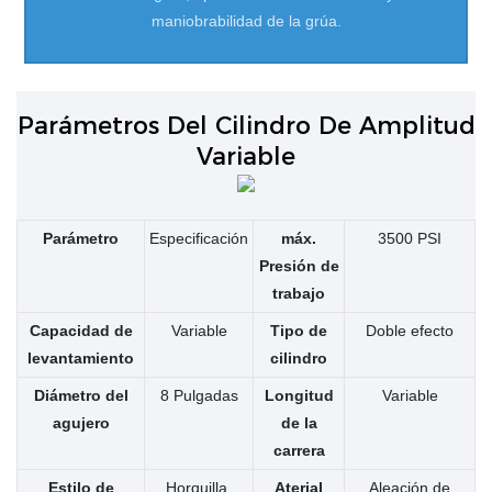
maniobrabilidad de la grúa.
Parámetros Del Cilindro De Amplitud
Variable
Parámetro
Especificación
máx.
3500 PSI
Presión de
trabajo
Capacidad de
Variable
Tipo de
Doble efecto
levantamiento
cilindro
Diámetro del
8 Pulgadas
Longitud
Variable
agujero
de la
carrera
Estilo de
Horquilla,
Aterial
Aleación de