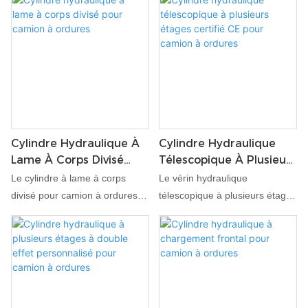
Cylindre Hydraulique À
Cylindre Hydraulique
Lame À Corps Divisé
Télescopique À Plusieurs
Pour Camion À Ordures
Étages Certifié CE Pour
Le cylindre à lame à corps
Le vérin hydraulique
Camion À Ordures
divisé pour camion à ordures
télescopique à plusieurs étages
est un vérin hydraulique
certifié CE pour camion à
avancé spécialement conçu
ordures d'APEX HYDRAULIC
pour les véhicules de collecte
est méticuleusement conçu
des ordures. Avec une
pour répondre aux exigences
construction robuste à corps
exigeantes des véhicules de
divisé, ce cylindre offre une
gestion des déchets. Ce vérin