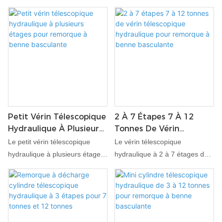
Petit Vérin Télescopique
2 À 7 Étapes 7 À 12
Hydraulique À Plusieurs
Tonnes De Vérin
Étages Pour Remorque
Télescopique
Le petit vérin télescopique
Le vérin télescopique
À Benne Basculante
Hydraulique Pour
hydraulique à plusieurs étages
hydraulique à 2 à 7 étages de 7
Remorque À Benne
pour remorque à benne
à 12 tonnes est une solution
Basculante
basculante est
puissante et efficace pour les
méticuleusement conçu pour
remorques à benne basculante
des performances supérieures
qui nécessitent des hauteurs
dans les applications
de levage flexibles et des