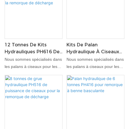
12 Tonnes De Kits
Kits De Palan
Hydrauliques PH616 De
Hydraulique À Ciseaux
Grue De Puissance De
De 10 Tonnes PH520
Nous sommes spécialisés dans
Nous sommes spécialisés dans
Ciseaux Pour La
les palans à ciseaux pour les
les palans à ciseaux pour les
Remorque De Décharge
circuits hydrauliques des
circuits hydrauliques des
remorques à benne
remorques à benne
basculante. Avec plus de 15
basculante. Avec plus de 15
ans d'expérience dans la
ans d'expérience dans la
construction et l'application de
construction et l'application de
palans électriques, nous
palans électriques, nous
sommes devenus un leader de
sommes devenus un leader de
l'industrie sur le marché
l'industrie sur le marché