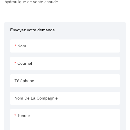
hydraulique de vente chaude
pour machine de presse,
méticuleusement conçu pour
répondre aux exigences
Envoyez votre demande
élevées des machines de
presse. Ce vérin hydraulique
robuste est conçu pour offrir
Nom
des performances et une
fiabilité inégalées, ce qui en fait
Courriel
un composant essentiel pour
les applications de presse à
Téléphone
usage intensif. Construit avec
précision et des matériaux de
première qualité, ce vérin
Nom De La Compagnie
hydraulique garantit une
fonctionnalité et une durabilité
Teneur
optimales