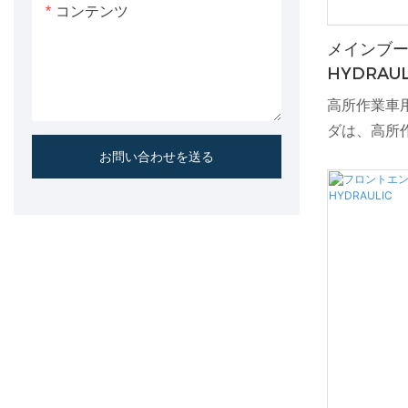
コンテンツ
メインブー
HYDRAUL
高所作業車
ダは、高所
伸縮させる
お問い合わせを送る
ーネントで
されたこの
高所作業用
証します。