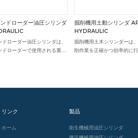
エンドローダー油圧シリンダ
掘削機用土動シリンダ AP
DRAULIC
HYDRAULIC
ンドローダー油圧シリンダは、
掘削機用土木シリンダーは
ンドローダーで使用される重要
削作業を正確かつ効率的に
ポーネントであり、電力と制御
計された重要な油圧コンポ
を担当します。 これらの油圧シ
重荷重や過酷な作業条件に
さまざまな困難な作業環境や過
計されたこのシリンダは、
適応できる堅牢な設計が特徴で
能を発揮し、掘削機の作業
させます。
リンク
製品
ホーム
衛生機械用油圧シリンダ
建設機械用油圧シリンダ