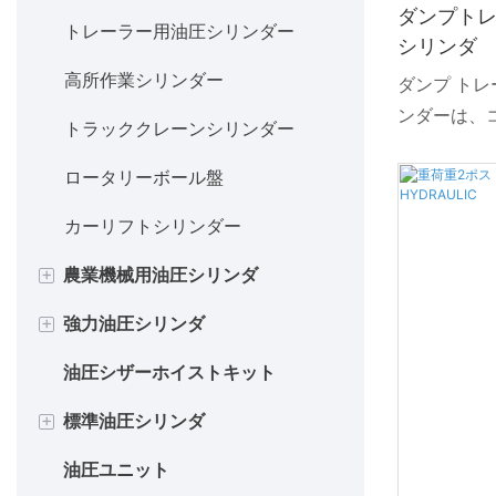
ンダー
ダンプト
中空ロッドシリンダー
トレーラー用油圧シリンダー
シリンダ
Tarper Systems 油圧シリンダー
両ロッドシリンダ
高所作業シリンダー
ダンプ ト
コンパクター用油圧シリンダー
ンダーは、
クッション付シリンダ
トラッククレーンシリンダー
リフティン
ベーラー用油圧シリンダー
除雪機シリンダー
ロータリーボール盤
用途で優れ
ラガーホイストトラック用油圧
ように細心
ステンレスシリンダー
カーリフトシリンダー
シリンダー
す。 この
効率を提供
+
農業機械用油圧シリンダ
数のステー
+
強力油圧シリンダ
フリッププラウシリンダー
します。 
最適で、ス
油圧シザーホイストキット
ラウンドベーラーシリンダー
プレス用油圧シリンダー
ら積載量を
+
標準油圧シリンダ
トラクター用油圧シリンダー
フィルタープレスシリンダー
築されてお
用年数と一
油圧ユニット
農場作業用油圧シリンダー
電気炉シリンダー
ゴミ収集車のシリンダー
ます。