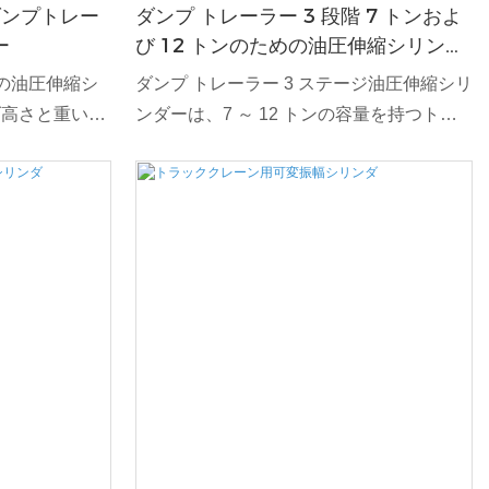
ンダンプトレー
ダンプ トレーラー 3 段階 7 トンおよ
ー
び 12 トンのための油圧伸縮シリンダ
ー
トンの油圧伸縮シ
ダンプ トレーラー 3 ステージ油圧伸縮シリ
げ高さと重い積
ンダーは、7 ～ 12 トンの容量を持つトレ
レーラーにとっ
ーラーに優れた持ち上げ力を提供するよう
ョンです。 多
に設計されています。 この汎用性の高い頑
り、スムーズな
丈な油圧シリンダは、要求の厳しい作業環
最適です。 2
境でも優れた性能を発揮し、さまざまなサ
り、この油圧シ
イズのダンプ トレーラーをスムーズかつ効
 トンの荷重に対
率的に持ち上げることができます。 3 段階
物管理などの要
の伸縮構造で設計されており、リーチの延
フォーマンスを
長と正確な制御を保証し、大幅な上昇高さ
とコンパクトな格納を必要とする用途に最
適です。