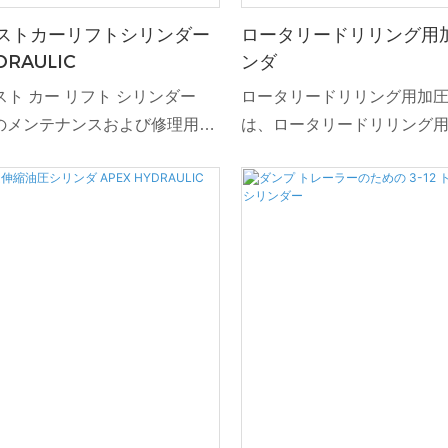
ストカーリフトシリンダー
ロータリードリリング用
DRAULIC
ンダ
ポスト カー リフト シリンダー
ロータリードリリング用加
のメンテナンスおよび修理用途
は、ロータリードリリング
フト機能を提供するように設計
油圧パワーを提供するよう
す。 耐久性のある構造と正確な
ます。 耐久性と効率性を重
備えたこのシリンダーは、ガレ
たこのシリンダーは、極限
場、自動車サービスセンターで
頼性の高い動作を提供し、
安全かつ効率的に持ち上げるこ
フォーマンスを保証します
ます。