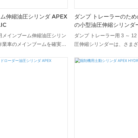
ム伸縮油圧シリンダ APEX
ダンプ トレーラーのための 
IC
の小型油圧伸縮シリンダ
用メインブーム伸縮油圧シリン
ダンプ トレーラー用 3 ～ 1
作業車のメインブームを確実に
圧伸縮シリンダーは、さま
ために設計された重要なコンポ
途で優れたパフォーマンス
す。 精度と耐久性を備えて設計
するように細心の注意を払
油圧シリンダーは、さまざまな
います。 コンパクトな設計
途で安全かつ効率的な操作を保
より、最適な機能と寿命が
プ トレーラーに最適です。
伸縮機能により、リーチの
操作が可能になり、スムー
リフティングおよびダンピ
になります。