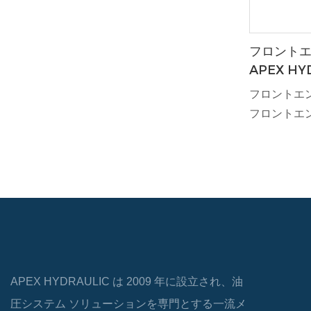
フロント
APEX HY
フロントエ
フロントエ
な油圧コン
機能の提供
リンダは、
酷な用途に
す。
APEX HYDRAULIC は 2009 年に設立され、油
圧システム ソリューションを専門とする一流メ