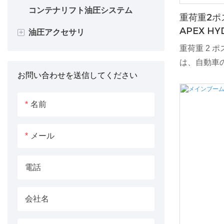
コンテナリフト油圧システム
耕うん機用油圧シリンダ
セメント設備シリンダー
重荷重2ポ
APEX HY
+
油圧アクセサリ
スプレッダー 油圧シリンダー
射出成形機シリンダー
重荷重 2 
タイルプラウシリンダー
加硫機用油圧シリンダー
油圧モーター
は、自動車
お問い合わせを送信してください
に堅牢なリ
エアレーター油圧シリンダー
高圧ギアポンプ
されていま
油圧ポンプ
油圧制御を
名前
ージ、作業
ピストンロッド
重量車両を
メール
とを保証し
電話
会社名