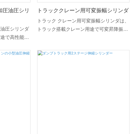
加圧油圧シリ
トラッククレーン用可変振幅シリンダ
トラック クレーン用可変振幅シリンダは、
圧油圧シリンダ
トラック搭載クレーン用途で可変昇降振幅
用途で高性能の
を提供するように設計された精密設計の油
に設計されてい
圧コンポーネントです。 高度な機能と堅牢
視して設計され
な素材を使用して設計されたこのシリンダ
の条件下でも信
ーは、さまざまな吊り上げ作業において最
最適な穴あけパ
適なパフォーマンスと多用途性を保証しま
。
す。