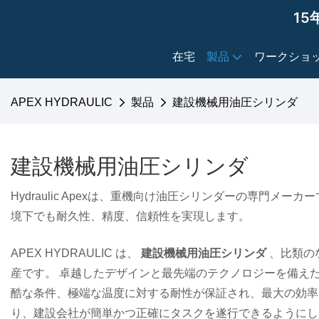
15
在宅
製品
ワークショ
APEX HYDRAULIC
製品
建設機械用油圧シリンダ
建設機械用油圧シリンダ
Hydraulic Apexは、重機向け油圧シリンダーの専
境下でも耐久性、精度、信頼性を実現します。
APEX HYDRAULIC は、
建設機械用油圧シリンダ
、比類の
産です。 卓越したデザインと最先端のテクノロジーを備え
酷な条件、極端な温度に対する耐性が保証され、最大の効率とパ
り、建設会社が簡単かつ正確にタスクを遂行できるようにし