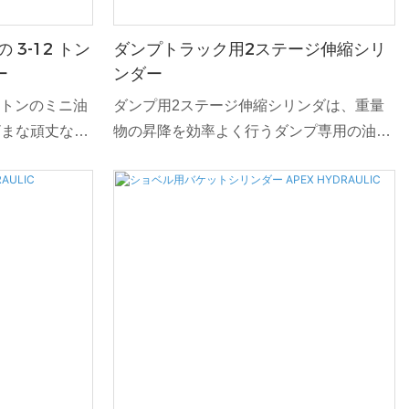
3-12 トン
ダンプトラック用2ステージ伸縮シリ
ー
ンダー
2 トンのミニ油
ダンプ用2ステージ伸縮シリンダは、重量
ざまな頑丈な用
物の昇降を効率よく行うダンプ専用の油圧
と信頼性を提供
コンポーネントです。 このシリンダーは伸
って設計されて
縮設計により、到達範囲が広く、強力な吊
と堅牢な構造に
り上げ能力を備えているため、さまざまな
保証され、ダン
ダンプ トラックの用途に最適です。
 シリンダーの
延長と効率的な
ズで制御された
ング動作が可能