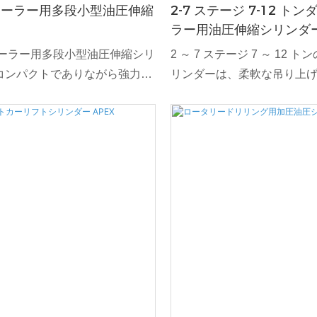
レーラー用多段小型油圧伸縮
2-7 ステージ 7-12 ト
ラー用油圧伸縮シリンダ
レーラー用多段小型油圧伸縮シリ
2 ～ 7 ステージ 7 ～ 12 
コンパクトでありながら強力な
リンダーは、柔軟な吊り上
グ ソリューションを必要とする
載量を必要とするダンプ ト
たパフォーマンスを発揮できる
て強力で効率的なソリューシ
の注意を払って作られていま
段伸縮構成で設計されてお
シリンダーは、並外れたパワーと
伸縮を実現し、過酷な用途に
するように設計されており、複
～ 7 段階のオプションがあ
ジを利用してシームレスに伸縮
リンダーは 7 トンから 12
ダンプトレーラーや重量物輸送に
応でき、建設、農業、廃棄
ペース消費を最小限に抑えなが
求の厳しい環境で優れたパ
最大化します。 高強度材料で構
発揮します。
り、過酷な条件に耐え、長い耐
貫したパフォーマンスを保証し