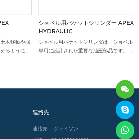
EX
ショベル用バケットシリンダー APEX
HYDRAULIC
、土木移動や掘
ショベル用バケットシリンダは、ショベル
行えるように設
専用に設計された重要な油圧部品です。 要
ーネントです。
求の厳しい建設および土木用途で堅牢な性
耐えるように設
能を発揮するように設計されたこのシリン
信頼性の高い性
ダーは、掘削機のバケットアタッチメント
の生産性を向上
の移動と制御を容易にし、現場での生産性
と効率を向上させます。
連絡先
連絡先： ジェイソン