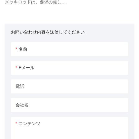
メッキロッドは、要求の厳しい
油圧用途において優れた耐久性
と性能を発揮するように設計さ
れています。 高品質のクロムメ
お問い合わせ内容を送信してください
ッキを施したこの油圧ロッド
は、摩耗や腐食に耐えるように
設計されており、長寿命を保証
名前
します。 さまざまな油圧システ
ムでの使用に最適で、信頼性が
Eメール
高く効率的なパフォーマンスを
提供します。
電話
会社名
コンテンツ