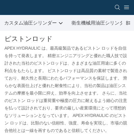
カスタム油圧シリンダー
衛生機械用油圧シリンダ
ピストンロッド
APEX HYDRAULIC は、最高級製品であるピストン ロッドを自信
を持って発表します。 精密エンジニアリングと優れた職人技で設
計された当社のピストンロッドは、さまざまな油圧用途に多くの
利点をもたらします。 ピストンロッドは高品質の素材で製造され
ており、耐久性と長期にわたるパフォーマンスを保証します。 滑
らかな表面仕上げと優れた耐食性により、当社の製品は油圧シス
テムの摩擦を最小限に抑え、効率を向上させます。 さらに、当社
のピストン ロッドは重荷重や極度の圧力に耐えるよう細心の注意
を払って設計されており、要求の厳しい産業環境にとって理想的
なソリューションとなっています。 APEX HYDRAULIC のピスト
ン ロッドは、比類のない信頼性、強度、寿命を実現し、市場の競
合他社とは一線を画すものであると信頼してください。