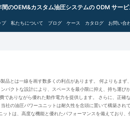
年間のOEM&カスタム油圧システムの ODM サー
ップ
私たちについて
ブログ
ケース
カタログ
お問い合
場の他の製品とは一線を画す数多くの利点があります。 何よりも
コンパクトな設計により、スペースを最小限に抑え、持ち運び
費でありながら優れた動作電力を提供します。 さらに、正確
、当社の油圧パワーユニットは耐久性を念頭に置いて構築され
パワー ユニットは、高度な機能と優れたパフォーマンスを備えてお