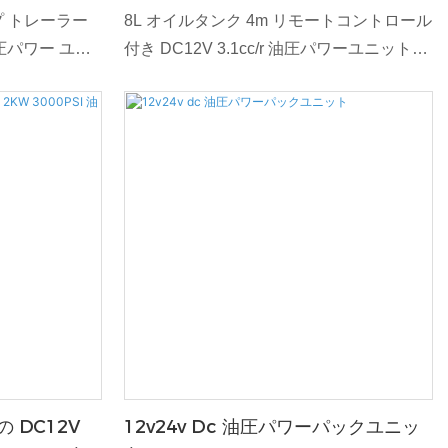
ラー用
ンプ トレーラー
8L オイルタンク 4m リモートコントロール
 油圧パワー ユニ
付き DC12V 3.1cc/r 油圧パワーユニット
に一流の油圧パ
は、APEX HYDRAULIC によって設計され
するよう細心の
た高性能油圧ソリューションです。 このユ
す。 この高度
ニットは、さまざまな用途、特に転倒トレ
端のテクノロジ
ーラーに優れたパワーと効率を提供するよ
グを統合し、優
うに設計されています。 高度な技術と高級
性、効率を保証
素材を使用して設計されており、信頼性の
用途に最適で、
高い一貫した動作を保証し、油圧システム
するために不可
のニーズにとって重要なコンポーネントと
なっています。
 DC12V
12v24v Dc 油圧パワーパックユニッ