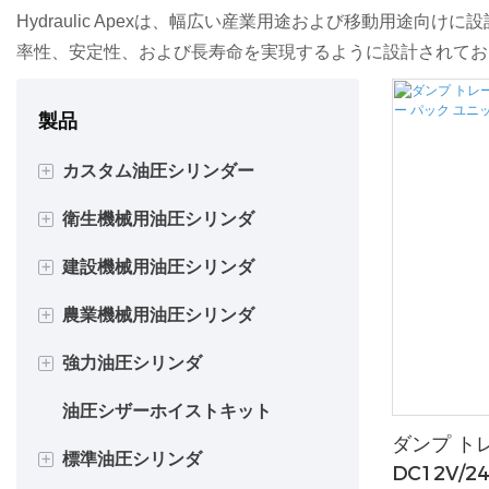
Hydraulic Apexは、幅広い産業用途および移動用
率性、安定性、および長寿命を実現するように設計されてお
製品
+
カスタム油圧シリンダー
+
衛生機械用油圧シリンダ
複動シリンダ
+
建設機械用油圧シリンダ
単動シリンダ
ゴミ収集車用油圧シリンダー
+
農業機械用油圧シリンダ
溶接ボディシリンダー
廃棄物焼却炉用油圧シリンダー
掘削機の油圧シリンダー
+
強力油圧シリンダ
タイロッドシリンダー
油圧フックリフトシリンダー
ローダー油圧シリンダー
フリッププラウシリンダー
油圧シザーホイストキット
伸縮シリンダー
ロールオフトラック用油圧シリ
ダンプトラックのシリンダー
ラウンドベーラーシリンダー
プレス用油圧シリンダー
ンダー
ダンプ ト
+
標準油圧シリンダ
中空ロッドシリンダー
トレーラー用油圧シリンダー
トラクター用油圧シリンダー
フィルタープレスシリンダー
DC12V/