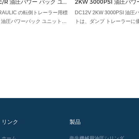
cc/r 油圧パワー パック ユ
2KW 3000PSI 油圧パ
DRAULIC の転倒トレーラー用標
DC12V 2KW 3000PSI 
KW 油圧パワーパック ユニット
トは、ダンプ トレーラーに
まな転倒トレーラー用途に比類
を提供するように設計され
と電力を提供するよう細心の注
でありながら堅牢なシステム
設計されています。 最先端の技
ワーユニットは、高効率モ
の素材を使用して設計されたこ
油圧コンポーネントを備え
は、信頼性が高く一貫した性能
ズで信頼性の高い動作を保証
油圧システムのニーズに不可欠
な用途に最適で、パワーと
ネントとなっています。
ており、さまざまな油圧シ
不可欠なツールとなってい
リンク
製品
ホーム
衛生機械用油圧シリンダ