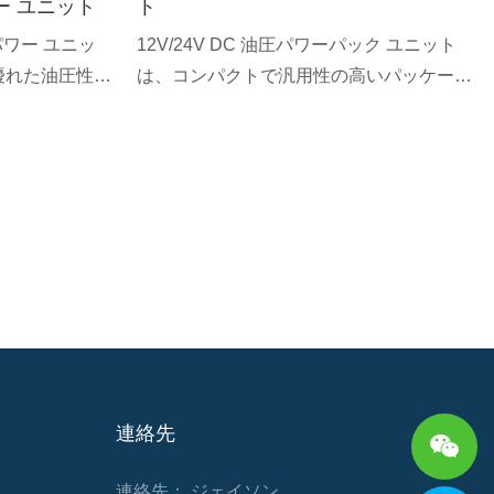
ワー ユニット
ト
油圧パワー ユニッ
12V/24V DC 油圧パワーパック ユニット
優れた油圧性能
は、コンパクトで汎用性の高いパッケージ
た、コンパクト
で効率的な油圧パワーを提供するように設
です。 このパ
計されています。 これらのユニットは幅広
ーターと高度な
い用途に最適で、信頼性の高い性能と既存
ており、スムー
の油圧システムとの簡単な統合を提供しま
します。 過酷
す。 12V と 24V DC 電源の両方のオプシ
精度を兼ね備え
ョンを備えたこれらのユニットは、AC 電
ステムにとって
源が利用できないモバイルおよびリモート
ます。
アプリケーションに最適です
連絡先
連絡先： ジェイソン