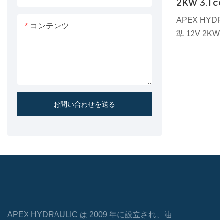
2KW 3.1
ニット
APEX HY
コンテンツ
準 12V 2
は、さまざ
のない効率
意を払って
術と高品質
のユニット
お問い合わせを送る
を保証し、
なコンポー
APEX HYDRAULIC は 2009 年に設立され、油