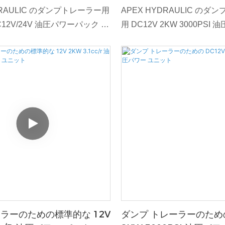
ルリモコンダンプトレー
DRAULIC のダンプトレーラー用
APEX HYDRAULIC のダ
12V/24V 油圧パワーパック ユ
用 DC12V 2KW 3000PSI
さまざまな用途における油圧シ
ットは、ダンプ トレーラー
有の要求を満たすように調整さ
ワー ソリューションを提供
で堅牢なソリューションです。
注意を払って設計されていま
頼性を実現するように設計され
なパワーユニットは、最先
ーパックは、ダンプ トレーラー
ーと堅牢なエンジニアリン
大型機械の油圧機能を強化する
れたパフォーマンス、信頼
す。 当社のカスタム油圧パワー
します。 要求の厳しい油圧
、正確で安定したパワーを供給
油圧システムの機能を強化
ズで効率的な動作を保証するよ
欠なコンポーネントです。
れています。
ラーのための標準的な 12V
ダンプ トレーラーのための