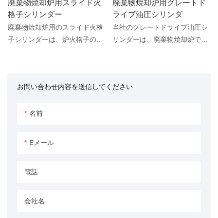
廃棄物焼却炉用スライド火
廃棄物焼却炉用グレートド
格子シリンダー
ライブ油圧シリンダ
廃棄物焼却炉用のスライド火格
当社のグレートドライブ油圧シ
子シリンダーは、炉火格子の前
リンダーは、廃棄物焼却炉で使
後移動を容易にするように特別
用するために特別に設計されて
に設計されています。 この油圧
います。 火格子の動きを推進
シリンダーは、火格子の効率的
し、廃棄物の効率的かつ完全な
お問い合わせ内容を送信してください
な動きを保証することで焼却プ
燃焼を保証する上で重要な役割
ロセスを最適化し、廃棄物の完
を果たします。
全な燃焼を促進する上で重要な
名前
役割を果たします。
Eメール
電話
会社名