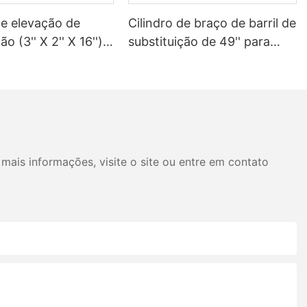
de elevação de
Cilindro de braço de barril de
ão (3'' X 2'' X 16'')
substituição de 49'' para
nhão de lixo Heil
caminhão de lixo Heil
mais informações, visite o site ou entre em contato