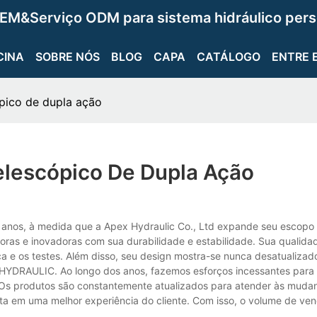
EM&Serviço ODM para sistema hidráulico pers
CINA
SOBRE NÓS
BLOG
CAPA
CATÁLOGO
ENTRE 
ópico de dupla ação
elescópico De Dupla Ação
á anos, à medida que a Apex Hydraulic Co., Ltd expande seu escopo
soras e inovadoras com sua durabilidade e estabilidade. Sua qualida
a e os testes. Além disso, seu design mostra-se nunca desatualizad
X HYDRAULIC. Ao longo dos anos, fazemos esforços incessantes para
Os produtos são constantemente atualizados para atender às muda
lta em uma melhor experiência do cliente. Com isso, o volume de ve