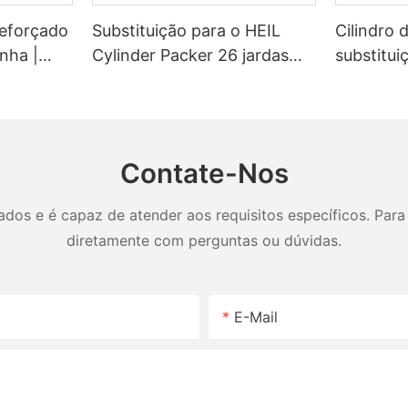
 reforçado
Substituição para o HEIL
Cilindro 
nha |
Cylinder Packer 26 jardas
substituiç
ão
ejetor SL
para cami
dores de
oneladas
Contate-Nos
os e é capaz de atender aos requisitos específicos. Para 
diretamente com perguntas ou dúvidas.
E-Mail