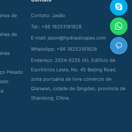
uinas de
Contato: Jasão
Tel.: +86 18253181828
uinas de
E-mail:
jason@hydraulicapex.com
WhatsApp: +86 18253181828
uinas
Endereço: 2024-0255 (A), Edifício de
Escritórios Leste, No. 45 Beijing Road,
viço Pesado
zona portuária de livre comércio de
zado
Qianwan, cidade de Qingdao, província de
ca
Shandong, China.