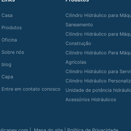
Casa
Cilindro Hidráulico para Máq
Saneamento
Produtos
Cilindro Hidráulico para Máq
Oficina
Construção
Sobre nós
Cilindro Hidráulico Para Máq
Agrícolas
blog
Cilindro Hidráulico para Ser
Capa
Cilindro Hidráulico Personali
Entre em contato conosco
Unidade de potência hidráuli
Acessórios Hidráulicos
ulicapex.com |
Mapa do site
|
Política de Privacidade