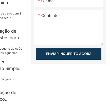
O Email
pico
 reboque
Contente
vação de
stes para
APEX
ENVIAR INQUÉRITO AGORA
ico
ão Simples
tos
vação de
ico