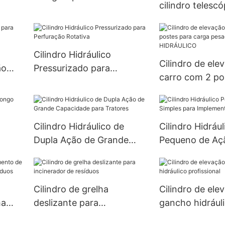
cilindro telescó
basculante
hidráulico para
basculante
Cilindro Hidráulico
Cilindro de ele
ão
Pressurizado para
carro com 2 po
Perfuração Rotativa
carga pesada 
HIDRÁULICO
Cilindro Hidráulico de
Cilindro Hidrául
Dupla Ação de Grande
Pequeno de Aç
a
Capacidade para Tratores
para Implemen
Agrícolas
Cilindro de grelha
Cilindro de ele
ha
deslizante para
gancho hidrául
e
incinerador de resíduos
profissional