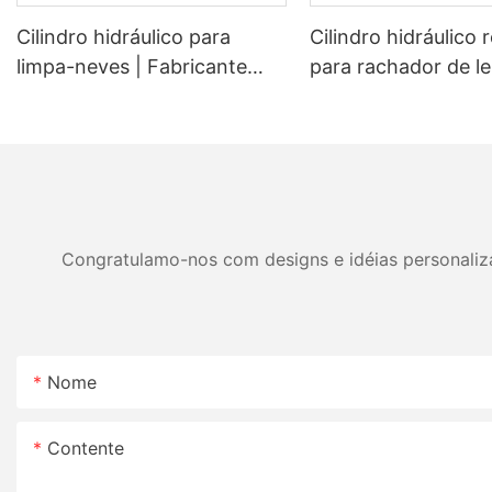
Cilindro hidráulico para
Cilindro hidráulico
limpa-neves | Fabricante
para rachador de le
OEM de cilindros de
Cilindro de reposiç
elevação e ângulo para
original para racha
lâminas de neve
lenha de 20 a 45 t
Congratulamo-nos com designs e idéias personalizad
Nome
Contente