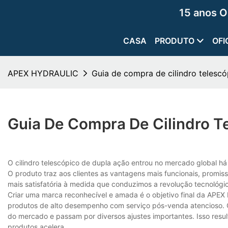
15 anos O
CASA
PRODUTO
OFI
APEX HYDRAULIC
Guia de compra de cilindro telesc
Guia De Compra De Cilindro T
O cilindro telescópico de dupla ação entrou no mercado global h
O produto traz aos clientes as vantagens mais funcionais, promis
mais satisfatória à medida que conduzimos a revolução tecnológic
Criar uma marca reconhecível e amada é o objetivo final da APE
produtos de alto desempenho com serviço pós-venda atencioso. 
do mercado e passam por diversos ajustes importantes. Isso resu
produtos acelera.