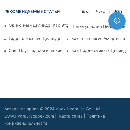
РЕКОМЕНДУЕМЫЕ СТАТЬИ
Блог
Чехол
NEWS
Одиночный Цилиндр: Как Это Работает & Общие Приложен
Преимущества Цилиндров С
Гидравлические Цилиндры С Амортизацией: Уменьшение 
Как Технология Амортизаци
Снег Плуг Гидравлические Цилиндры: Основные Характери
Как Поддерживать Цилиндр 
Авторские права © 2024 Apex Hydraulic Co.,Ltd -
www.Hydrauliccapex.com |
Карта сайта
|
Политика
конфиденциальности