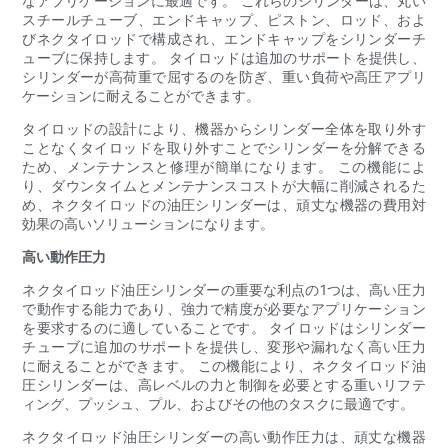
なアプリケーションに最適です。 これらのシリンダーは、丸い
スチールチューブ、エンドキャップ、ピストン、ロッド、およ
びネクタイロッドで構成され、エンドキャップをシリンダーチ
ューブに保持します。 タイロッドは追加のサポートを提供し、
シリンダーが高荷重で屈するのを防ぎ、重い負荷や高圧アプリ
ケーションに耐えることができます。
タイロッドの設計により、機器からシリンダー全体を取り外す
ことなくタイロッドを取り外すことでシリンダーを分解できる
ため、メンテナンスと修理が簡単になります。 この機能によ
り、ダウンタイムとメンテナンスコストが大幅に削減されるた
め、ネクタイロッドの油圧シリンダーは、頑丈な機器の費用対
効果の高いソリューションになります。
高い動作圧力
ネクタイロッド油圧シリンダーの重要な利点の1つは、高い圧力
で動作する能力であり、強力で精度が必要なアプリケーション
を要求するのに適していることです。 タイロッドはシリンダー
チューブに追加のサポートを提供し、変形や漏れなく高い圧力
に耐えることができます。 この機能により、ネクタイロッド油
圧シリンダーは、高レベルの力と制御を必要とする重いリフテ
ィング、プッシュ、プル、およびその他のタスクに最適です。
ネクタイロッド油圧シリンダーの高い動作圧力は、頑丈な機器