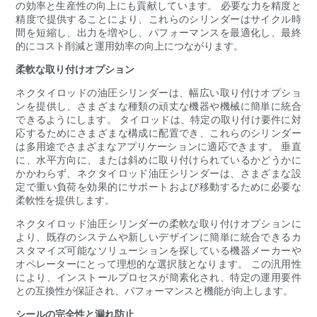
の効率と生産性の向上にも貢献しています。 必要な力を精度と
精度で提供することにより、これらのシリンダーはサイクル時
間を短縮し、出力を増やし、パフォーマンスを最適化し、最終
的にコスト削減と運用効率の向上につながります。
柔軟な取り付けオプション
ネクタイロッドの油圧シリンダーは、幅広い取り付けオプショ
ンを提供し、さまざまな種類の頑丈な機器や機械に簡単に統合
できるようにします。 タイロッドは、特定の取り付け要件に対
応するためにさまざまな構成に配置でき、これらのシリンダー
は多用途でさまざまなアプリケーションに適応できます。 垂直
に、水平方向に、または斜めに取り付けられているかどうかに
かかわらず、ネクタイロッド油圧シリンダーは、さまざまな設
定で重い負荷を効果的にサポートおよび移動するために必要な
柔軟性を提供します。
ネクタイロッド油圧シリンダーの柔軟な取り付けオプションに
より、既存のシステムや新しいデザインに簡単に統合できるカ
スタマイズ可能なソリューションを探している機器メーカーや
オペレーターにとって理想的な選択肢となります。 この汎用性
により、インストールプロセスが簡素化され、特定の運用要件
との互換性が保証され、パフォーマンスと機能が向上します。
シールの完全性と漏れ防止