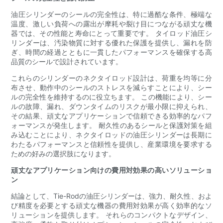
油圧シリンダーのシールの完全性は、特に過酷な条件、極端な
温度、激しい負荷への露出が摩耗や裂け目につながる頑丈な機
器では、その性能と寿命にとって重要です。 タイロッド油圧シ
リンダーは、汚染物質に対する優れた保護を提供し、漏れを防
ぎ、時間の経過とともに一貫したパフォーマンスを確保する高
品質のシールで設計されています。
これらのシリンダーのネクタイロッド設計は、荷重を均等に分
布させ、動作中のシールのストレスを減らすことにより、シー
ルの完全性を維持するのに役立ちます。 この機能により、シー
ルの故障、漏れ、ダウンタイムのリスクが最小限に抑えられ、
その結果、頑丈なアプリケーションで信頼できる効率的なパフ
ォーマンスが発生します。 耐久性のあるシールと保護対策を組
み込むことにより、ネクタイロッドの油圧シリンダーは長期に
わたるパフォーマンスと信頼性を提供し、産業環境を要求する
ための好みの選択肢になります。
頑丈なアプリケーション向けの費用対効果の高いソリューショ
ン
結論として、Tie-Rodの油圧シリンダーは、強力、耐久性、およ
び精度を必要とする頑丈な機器の費用対効果が高く効率的なソ
リューションを提供します。 それらのコンパクトなデザイン、