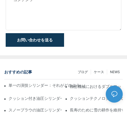
お問い合わせを送る
おすすめの記事
ブログ
ケース
NEWS
単一の演技シリンダー：それがどのように機能するか&一般的なア
精密機械におけるダブルロッド
クッション付き油圧シリンダー：寿命を延ばす衝撃&の削減
クッションテクノロジーがどの
スノープラウの油圧シリンダー：厳しい冬の状態の重要な機能
長寿のために雪の耕作を維持す