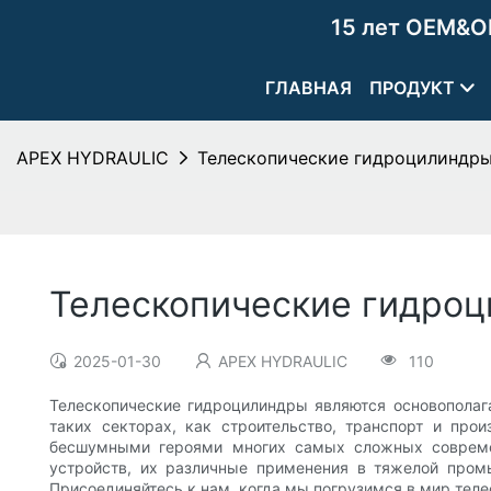
15 лет OEM&O
ГЛАВНАЯ
ПРОДУКТ
APEX HYDRAULIC
Телескопические гидроцилиндры
Телескопические гидроц
2025-01-30
APEX HYDRAULIC
110
Телескопические гидроцилиндры являются основопола
таких секторах, как строительство, транспорт и пр
бесшумными героями многих самых сложных совреме
устройств, их различные применения в тяжелой промы
Присоединяйтесь к нам, когда мы погрузимся в мир те