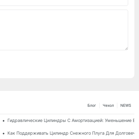
Блог
Чехол
NEWS
Машине
Гидравлические Цилиндры С Амортизацией: Уменьшение В
стики Для Суровых Зимних Условиях
Как Поддерживать Цилиндр Снежного Плуга Для Долговечн