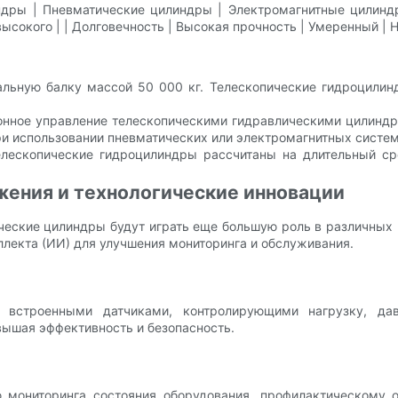
дры | Пневматические цилиндры | Электромагнитные цилиндры 
высокого | | Долговечность | Высокая прочность | Умеренный | Н
альную балку массой 50 000 кг. Телескопические гидроцилинд
ионное управление телескопическими гидравлическими цилинд
ри использовании пневматических или электромагнитных систем
елескопические гидроцилиндры рассчитаны на длительный ср
ения и технологические инновации
ческие цилиндры будут играть еще большую роль в различных
еллекта (ИИ) для улучшения мониторинга и обслуживания.
о встроенными датчиками, контролирующими нагрузку, да
вышая эффективность и безопасность.
ю мониторинга состояния оборудования, профилактическому