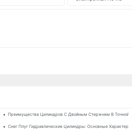
Преимущества Цилиндров С Двойным Стержнем В Точной 
ия
ь Гидравлического Цилиндра
Снег Плуг Гидравлические Цилиндры: Основные Характери