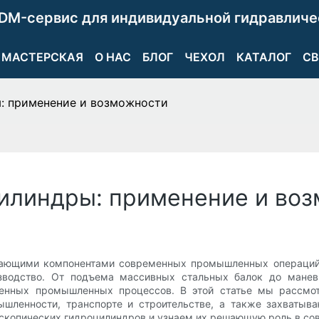
DM-сервис для индивидуальной гидравличе
МАСТЕРСКАЯ
О НАС
БЛОГ
ЧЕХОЛ
КАТАЛОГ
СВ
: применение и возможности
илиндры: применение и во
гающими компонентами современных промышленных операций, 
оизводство. От подъема массивных стальных балок до ман
нных промышленных процессов. В этой статье мы рассмот
шленности, транспорте и строительстве, а также захватыв
лескопических гидроцилиндров и узнаем их решающую роль в с