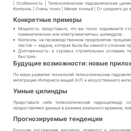
| Особенность | Телескопические гидравлические цилин
Контроль | Очень точно | Менее точный | От среднего до 
Конкретные примеры
Мощность: представьте, что вы точно поднимаете ст
пневматических или электромагнитных цилиндров.
Контроль: на производственном предприятии прециз
листов — задача, которая была бы намного сложнее п
Долговечность: в суровых строительных условиях т
быстрее.
Будущие возможности: новые прилож
По мере развития технологий телескопические гидравли
интеграцию Интернета вещей (IoT) и искусственного инт
Умные цилиндры
Представьте себе телескопический гидроцилиндр с
предоставляют данные в режиме реального времени, по
Прогнозируемые тенденции
Будущие достижения, вероятно, приведут к улучшени