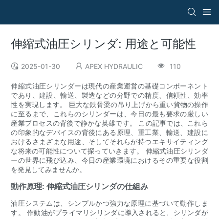
伸縮式油圧シリンダ: 用途と可能性
2025-01-30
APEX HYDRAULIC
110
伸縮式油圧シリンダーは現代の産業運営の基礎コンポーネント
であり、建設、輸送、製造などの分野での精度、信頼性、効率
性を実現します。 巨大な鉄骨梁の吊り上げから重い貨物の操作
に至るまで、これらのシリンダーは、今日の最も要求の厳しい
産業プロセスの背後で静かな英雄です。 この記事では、これら
の印象的なデバイスの背後にある原理、重工業、輸送、建設に
おけるさまざまな用途、そしてそれらが持つエキサイティング
な将来の可能性について探っていきます。 伸縮式油圧シリンダ
ーの世界に飛び込み、今日の産業環境におけるその重要な役割
を発見してみませんか。
動作原理: 伸縮式油圧シリンダの仕組み
油圧システムは、シンプルかつ強力な原理に基づいて動作しま
す。 作動油がプライマリシリンダに導入されると、シリンダが