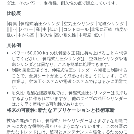
ダは、そのパワー、制御性、耐久性の点で際立っています。
比較表
|特集 |伸縮式油圧シリンダ |空気圧シリンダ |電磁シリンダ |
||||--| |パワー |高 |中 |低い | |コントロール |非常に正確 |精度が
低い |中から高 | |耐久性 |高い耐久性 |中程度 |低い |
具体例
パワー: 50,000 kg の鉄骨梁を正確に持ち上げることを想像
してください。 伸縮式油圧シリンダは、空気圧シリンダや電
磁シリンダとは異なり、これを簡単に処理できます。
制御: 製造工場では、伸縮式油圧シリンダーを精密に制御する
ことで、金属シートが正しく成形されるようにします。この
作業は、空気圧システムや電磁システムでははるかに困難で
す。
耐久性: 過酷な建設環境では、伸縮式油圧シリンダーは長持ち
するように作られていますが、他のタイプの油圧シリンダー
はより早く摩耗する可能性があります。
将来の可能性: 新たなアプリケーションと技術革新
技術の進歩に伴い、伸縮式油圧シリンダーはさまざまな用途で
さらに大きな役割を果たせるようになっています。 この分野の
新たなトレンドには、監視とメンテナンスを強化するためのモ