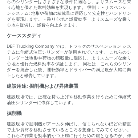
らのシリンダーはさまざまな条件に適応し、よりスムーズな乗
り心地と優れた燃料効率を実現します。 役割： - サスペンショ
ンシステム: 地形や荷物の積載量に適応して安定性とハンドリン
グを実現します。 - 乗り心地と燃費効率：よりスムーズな乗り
心地を提供し、燃費を向上させます。
ケーススタディ
DEF Trucking Company では、トラックのサスペンション シス
テムに伸縮式油圧シリンダーが使用されています。 これらのシ
リンダーは地形や荷物の積載量に適応し、よりスムーズな乗り
心地と優れた燃料効率を保証します。 同社は、これらのシリン
ダーを統合した後、運転効率とドライバーの満足度が大幅に向
上したと報告しています。
建設用途: 掘削機および昇降装置
建設現場では、正確な持ち上げや移動作業を行うために伸縮式
油圧シリンダーに依存しています。
掘削機
建設現場で掘削機がアームを伸ばし、信じられないほどの精度
で土や資材を移動させているところを想像してみてください。
これらの作業を効率的かつ正確に行うための鍵となるのが、伸