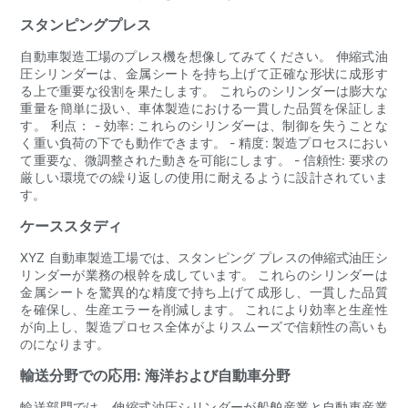
スタンピングプレス
自動車製造工場のプレス機を想像してみてください。 伸縮式油
圧シリンダーは、金属シートを持ち上げて正確な形状に成形す
る上で重要な役割を果たします。 これらのシリンダーは膨大な
重量を簡単に扱い、車体製造における一貫した品質を保証しま
す。 利点： - 効率: これらのシリンダーは、制御を失うことな
く重い負荷の下でも動作できます。 - 精度: 製造プロセスにおい
て重要な、微調整された動きを可能にします。 - 信頼性: 要求の
厳しい環境での繰り返しの使用に耐えるように設計されていま
す。
ケーススタディ
XYZ 自動車製造工場では、スタンピング プレスの伸縮式油圧シ
リンダーが業務の根幹を成しています。 これらのシリンダーは
金属シートを驚異的な精度で持ち上げて成形し、一貫した品質
を確保し、生産エラーを削減します。 これにより効率と生産性
が向上し、製造プロセス全体がよりスムーズで信頼性の高いも
のになります。
輸送分野での応用: 海洋および自動車分野
輸送部門では、伸縮式油圧シリンダーが船舶産業と自動車産業