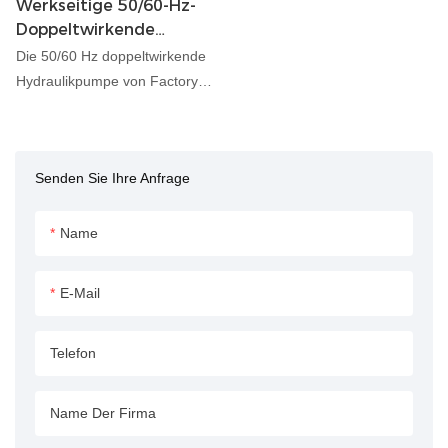
Werkseitige 50/60-Hz-
Doppeltwirkende
Hydraulikpumpe
Die 50/60 Hz doppeltwirkende
Hydraulikpumpe von Factory
Supply ist darauf ausgelegt,
robuste Leistung und
Zuverlässigkeit für
Senden Sie Ihre Anfrage
verschiedene
Industrieanwendungen zu
liefern. Diese mit Präzision
Name
konstruierte und aus
hochwertigen Materialien
E-Mail
gefertigte Hydraulikpumpe
gewährleistet einen effizienten
Telefon
und gleichmäßigen Betrieb
unter anspruchsvollen
Bedingungen. Es unterstützt
Name Der Firma
sowohl 50-Hz- als auch 60-Hz-