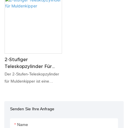
2-Stufiger
Teleskopzylinder Für
Muldenkipper
Der 2-Stufen-Teleskopzylinder
für Muldenkipper ist eine
hydraulische Komponente, die
speziell für Muldenkipper
entwickelt wurde und ein
Senden Sie Ihre Anfrage
effizientes Heben und Abladen
schwerer Lasten ermöglicht.
Mit seinem Teleskopdesign
Name