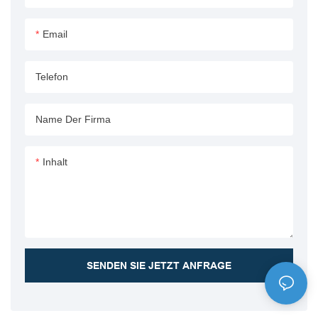
bietet dieser Zylinder eine
größere Reichweite und
Email
leistungsstarke Hubfähigkeiten
und ist somit ideal für
Telefon
verschiedene
Muldenkipperanwendungen
Name Der Firma
Inhalt
SENDEN SIE JETZT ANFRAGE