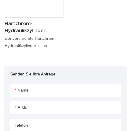
Hartchrom-
Hydraulikzylinder,
Verchromte Stange
Der verchromte Hartchrom-
Hydraulikzylinder ist so
konstruiert, dass er bei
anspruchsvollen
Hydraulikanwendungen
Senden Sie Ihre Anfrage
außergewöhnliche Haltbarkeit
und Leistung bietet. Dank der
hochwertigen Verchromung ist
Name
diese Hydraulikstange
verschleiß- und
E-Mail
korrosionsbeständig und
gewährleistet eine lange
Telefon
Lebensdauer. Es ist ideal für