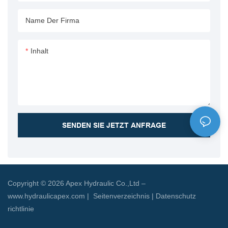
den Einsatz in verschiedenen
Hydrauliksystemen und bietet
Name Der Firma
zuverlässige und effiziente
Leistung
Inhalt
SENDEN SIE JETZT ANFRAGE
Copyright © 2026 Apex Hydraulic Co.,Ltd –
www.hydraulicapex.com |
Seitenverzeichnis
|
Datenschutz
richtlinie