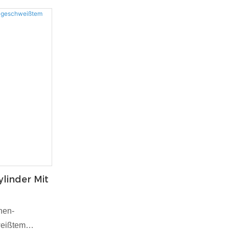
linder Mit
r
nen-
weißtem