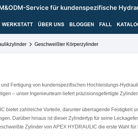
M&ODM-Service für kundenspezifische Hydra
WERKSTATT
ÜBER UNS
BLOGGEN
FALL
KATALO
ulikzylinder
Geschweißter Körperzylinder
r
ng und Fertigung von kundenspezifischen Hochleistungs-Hydraul
gen – unser Ingenieurteam liefert präzisionsgefertigte Zylinder,
etet zahlreiche Vorteile, darunter überragende Festigkeit und
n. Darüber hinaus ist dieser Zylindertyp für seine Leckagefes
geschweißte Zylinder von APEX HYDRAULIC die erste Wahl für K