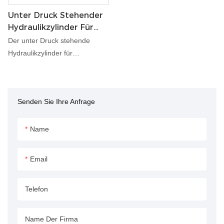
Unter Druck Stehender
Hydraulikzylinder Für
Drehbohren
Der unter Druck stehende
Hydraulikzylinder für
Drehbohranwendungen ist für
die Bereitstellung
leistungsstarker
Senden Sie Ihre Anfrage
Hydraulikleistung bei
Drehbohranwendungen
ausgelegt. Dieser auf
Name
Langlebigkeit und Effizienz
ausgelegte Zylinder sorgt für
Email
einen zuverlässigen Betrieb
unter extremen Bedingungen
Telefon
und gewährleistet eine optimale
Bohrleistung
Name Der Firma