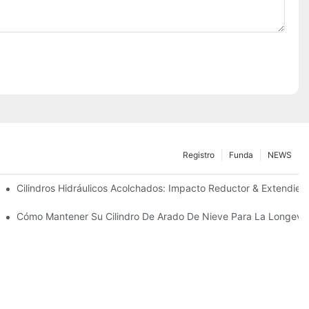
Registro
Funda
NEWS
ecisión
Cilindros Hidráulicos Acolchados: Impacto Reductor & Extendiend
Para Condiciones De Invierno Duras
Cómo Mantener Su Cilindro De Arado De Nieve Para La Longevi