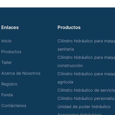
Enlaces
Productos
Inicio
Cilindro hidráulico para maqu
sanitaria
Productos
Cilindro hidráulico para maqu
Taller
construcción
Acerca de Nosotros
Cilindro hidráulico para maqu
agrícola
Registro
Cilindro hidráulico de servic
Funda
Cilindro hidráulico personali
Contáctenos
Unidad de poder hidráulico
Accesorios hidráulicos