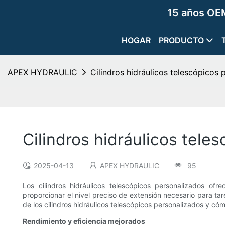
15 años OEM
HOGAR
PRODUCTO
APEX HYDRAULIC
Cilindros hidráulicos telescópicos
Cilindros hidráulicos tele
2025-04-13
APEX HYDRAULIC
95
Los cilindros hidráulicos telescópicos personalizados ofr
proporcionar el nivel preciso de extensión necesario para tar
de los cilindros hidráulicos telescópicos personalizados y có
Rendimiento y eficiencia mejorados