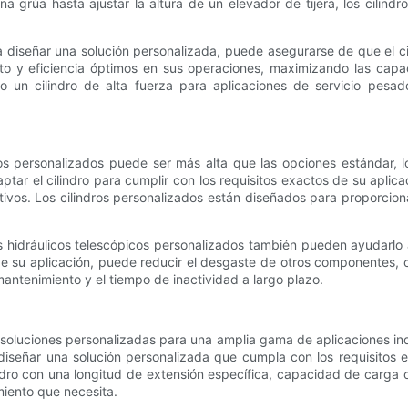
grúa hasta ajustar la altura de un elevador de tijera, los cilindr
a diseñar una solución personalizada, puede asegurarse de que el cil
ento y eficiencia óptimos en sus operaciones, maximizando las ca
o un cilindro de alta fuerza para aplicaciones de servicio pesado
ópicos personalizados puede ser más alta que las opciones estándar, 
ptar el cilindro para cumplir con los requisitos exactos de su apli
vos. Los cilindros personalizados están diseñados para proporciona
os hidráulicos telescópicos personalizados también pueden ayudarlo a
de su aplicación, puede reducir el desgaste de otros componentes,
mantenimiento y el tiempo de inactividad a largo plazo.
 soluciones personalizadas para una amplia gama de aplicaciones ind
a diseñar una solución personalizada que cumpla con los requisitos
ndro con una longitud de extensión específica, capacidad de carga o
miento que necesita.