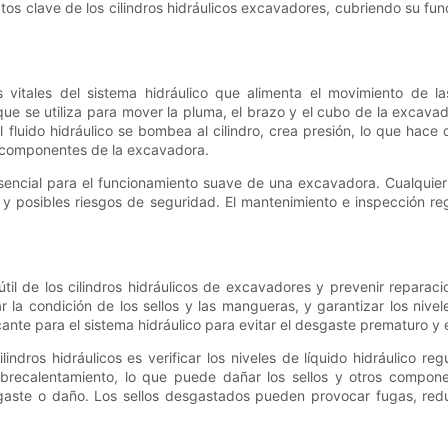
os clave de los cilindros hidráulicos excavadores, cubriendo su fu
vitales del sistema hidráulico que alimenta el movimiento de la
 que se utiliza para mover la pluma, el brazo y el cubo de la excav
 fluido hidráulico se bombea al cilindro, crea presión, lo que hace 
os componentes de la excavadora.
esencial para el funcionamiento suave de una excavadora. Cualquie
posibles riesgos de seguridad. El mantenimiento e inspección regul
il de los cilindros hidráulicos de excavadores y prevenir reparac
ar la condición de los sellos y las mangueras, y garantizar los nive
te para el sistema hidráulico para evitar el desgaste prematuro y 
indros hidráulicos es verificar los niveles de líquido hidráulico r
obrecalentamiento, lo que puede dañar los sellos y otros compone
gaste o daño. Los sellos desgastados pueden provocar fugas, reduc