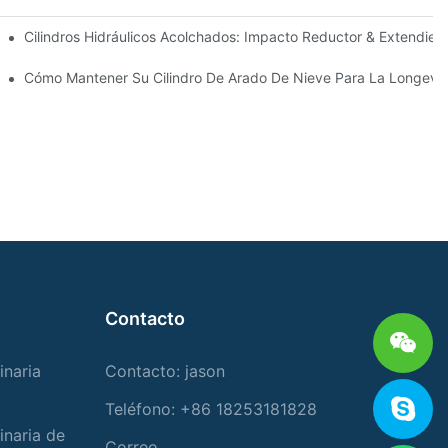
ecisión
Cilindros Hidráulicos Acolchados: Impacto Reductor & Extendiend
Para Condiciones De Invierno Duras
Cómo Mantener Su Cilindro De Arado De Nieve Para La Longevi
Contacto
inaria
Contacto: jason
Teléfono: +86 18253181828
inaria de
Correo