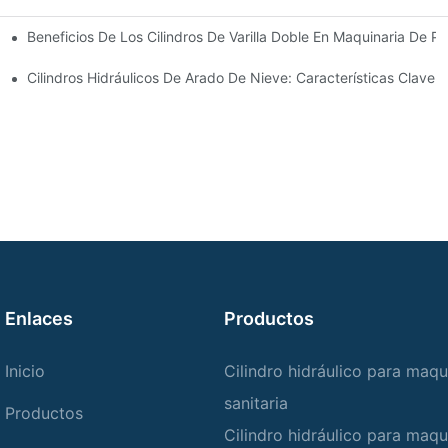
Beneficios De Los Cilindros De Varilla Doble En Maquinaria De Pr
omunes
 Cilindro Hidráulico
Cilindros Hidráulicos De Arado De Nieve: Características Clave 
Enlaces
Productos
Inicio
Cilindro hidráulico para maqu
sanitaria
Productos
Cilindro hidráulico para maqu