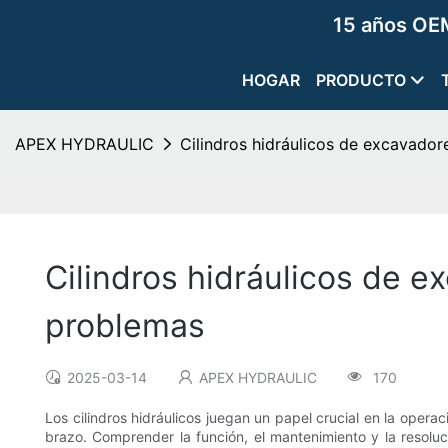
15 años OEM
HOGAR
PRODUCTO
APEX HYDRAULIC
Cilindros hidráulicos de excavador
Cilindros hidráulicos de e
problemas
2025-03-14
APEX HYDRAULIC
170
Los cilindros hidráulicos juegan un papel crucial en la oper
brazo. Comprender la función, el mantenimiento y la resoluc