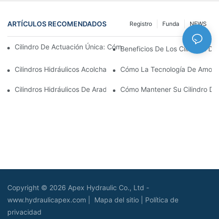
ARTÍCULOS RECOMENDADOS
Registro
Funda
NEWS
Cilindro De Actuación Única: Cómo Funciona & Aplicaciones C
Beneficios De Los Cilindros De 
Cilindros Hidráulicos Acolchados: Impacto Reductor & Extendien
Cómo La Tecnología De Amortig
Cilindros Hidráulicos De Arado De Nieve: Características Clave
Cómo Mantener Su Cilindro De
Copyright © 2026 Apex Hydraulic Co., Ltd -
www.hydraulicapex.com |
Mapa del sitio
|
Política de
privacidad