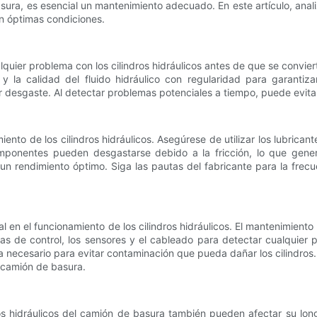
basura, es esencial un mantenimiento adecuado. En este artículo, a
en óptimas condiciones.
alquier problema con los cilindros hidráulicos antes de que se convi
s y la calidad del fluido hidráulico con regularidad para garanti
r desgaste. Al detectar problemas potenciales a tiempo, puede evita
nto de los cilindros hidráulicos. Asegúrese de utilizar los lubrican
mponentes pueden desgastarse debido a la fricción, lo que genera
n rendimiento óptimo. Siga las pautas del fabricante para la frecuen
l en el funcionamiento de los cilindros hidráulicos. El mantenimiento
las de control, los sensores y el cableado para detectar cualquier
sea necesario para evitar contaminación que pueda dañar los cilindr
l camión de basura.
s hidráulicos del camión de basura también pueden afectar su long