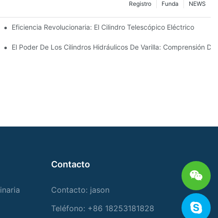
Registro
Funda
NEWS
ctrico
Eficiencia Revolucionaria: El Cilindro Telescópico Eléctrico
co Telescópico De 4 Etapas
El Poder De Los Cilindros Hidráulicos De Varilla: Comprensión De 
Contacto
inaria
Contacto: jason
Teléfono: +86 18253181828