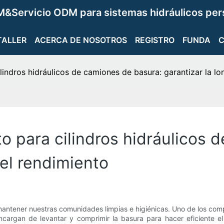
&Servicio ODM para sistemas hidráulicos per
TALLER
ACERCA DE NOSOTROS
REGISTRO
FUNDA
indros hidráulicos de camiones de basura: garantizar la lo
 para cilindros hidráulicos 
 el rendimiento
antener nuestras comunidades limpias e higiénicas. Uno de los com
 encargan de levantar y comprimir la basura para hacer eficiente e