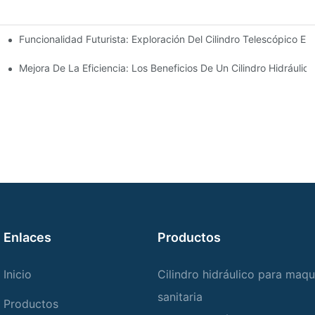
Funcionalidad Futurista: Exploración Del Cilindro Telescópico Elé
Hidráulicos De Barra De Acoplamiento
Para Su Camión Volquete
Mejora De La Eficiencia: Los Beneficios De Un Cilindro Hidráuli
Enlaces
Productos
Inicio
Cilindro hidráulico para maqu
sanitaria
Productos