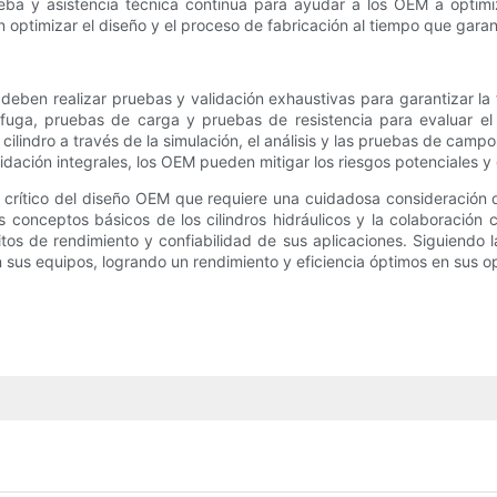
ba y asistencia técnica continua para ayudar a los OEM a optimiza
timizar el diseño y el proceso de fabricación al tiempo que garanti
M deben realizar pruebas y validación exhaustivas para garantizar l
uga, pruebas de carga y pruebas de resistencia para evaluar el re
ilindro a través de la simulación, el análisis y las pruebas de campo
idación integrales, los OEM pueden mitigar los riesgos potenciales y g
to crítico del diseño OEM que requiere una cuidadosa consideración 
 conceptos básicos de los cilindros hidráulicos y la colaboració
itos de rendimiento y confiabilidad de sus aplicaciones. Siguiendo
 en sus equipos, logrando un rendimiento y eficiencia óptimos en sus 