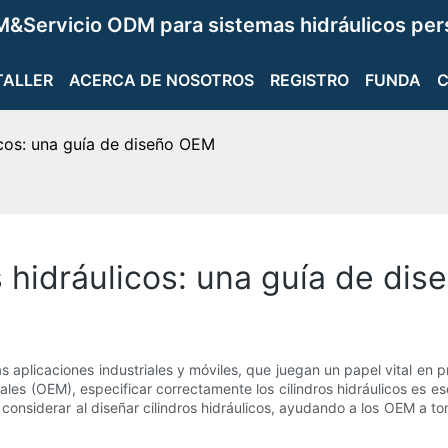
&Servicio ODM para sistemas hidráulicos per
TALLER
ACERCA DE NOSOTROS
REGISTRO
FUNDA
licos: una guía de diseño OEM
s hidráulicos: una guía de di
s aplicaciones industriales y móviles, que juegan un papel vital en
les (OEM), especificar correctamente los cilindros hidráulicos es es
a considerar al diseñar cilindros hidráulicos, ayudando a los OEM a 