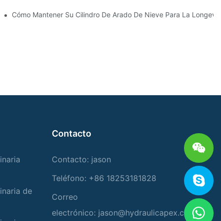
Para Condiciones De Invierno Duras
Cómo Mantener Su Cilindro De Arado De Nieve Para La Longevi
Contacto
inaria
Contacto: jason
Teléfono: +86 18253181828
inaria de
Correo
electrónico:
jason@hydraulicapex.com