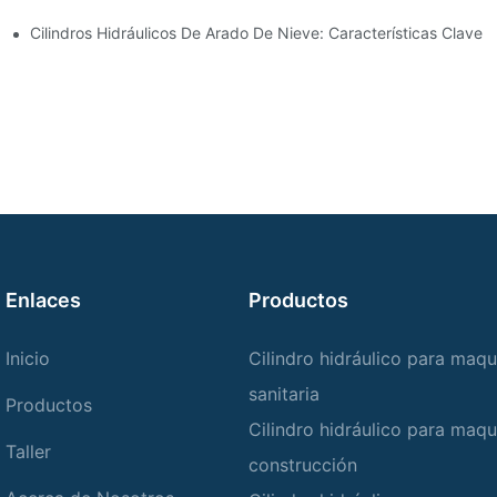
 Cilindro Hidráulico
Cilindros Hidráulicos De Arado De Nieve: Características Clave 
Enlaces
Productos
Inicio
Cilindro hidráulico para maqu
sanitaria
Productos
Cilindro hidráulico para maqu
Taller
construcción