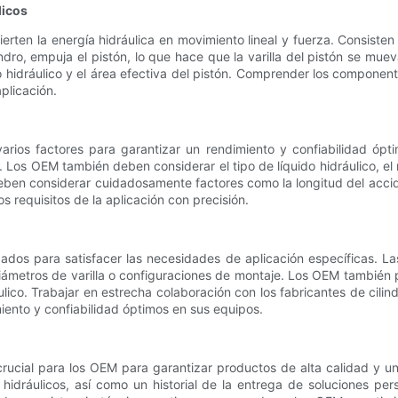
licos
ten la energía hidráulica en movimiento lineal y fuerza. Consisten en
lindro, empuja el pistón, lo que hace que la varilla del pistón se mu
o hidráulico y el área efectiva del pistón. Comprender los componente
plicación.
varios factores para garantizar un rendimiento y confiabilidad ópt
. Los OEM también deben considerar el tipo de líquido hidráulico, e
eben considerar cuidadosamente factores como la longitud del accide
os requisitos de la aplicación con precisión.
ados para satisfacer las necesidades de aplicación específicas. Las
iámetros de varilla o configuraciones de montaje. Los OEM también p
áulico. Trabajar en estrecha colaboración con los fabricantes de cil
iento y confiabilidad óptimos en sus equipos.
 crucial para los OEM para garantizar productos de alta calidad y
hidráulicos, así como un historial de la entrega de soluciones per