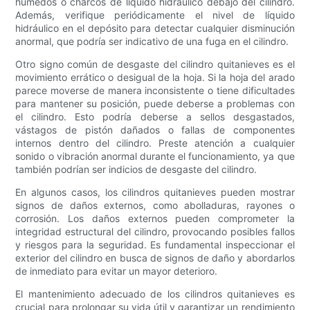
húmedos o charcos de líquido hidráulico debajo del cilindro.
Además, verifique periódicamente el nivel de líquido
hidráulico en el depósito para detectar cualquier disminución
anormal, que podría ser indicativo de una fuga en el cilindro.
Otro signo común de desgaste del cilindro quitanieves es el
movimiento errático o desigual de la hoja. Si la hoja del arado
parece moverse de manera inconsistente o tiene dificultades
para mantener su posición, puede deberse a problemas con
el cilindro. Esto podría deberse a sellos desgastados,
vástagos de pistón dañados o fallas de componentes
internos dentro del cilindro. Preste atención a cualquier
sonido o vibración anormal durante el funcionamiento, ya que
también podrían ser indicios de desgaste del cilindro.
En algunos casos, los cilindros quitanieves pueden mostrar
signos de daños externos, como abolladuras, rayones o
corrosión. Los daños externos pueden comprometer la
integridad estructural del cilindro, provocando posibles fallos
y riesgos para la seguridad. Es fundamental inspeccionar el
exterior del cilindro en busca de signos de daño y abordarlos
de inmediato para evitar un mayor deterioro.
El mantenimiento adecuado de los cilindros quitanieves es
crucial para prolongar su vida útil y garantizar un rendimiento