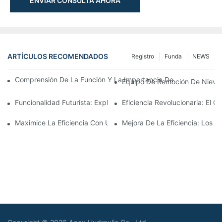
ENVIAR CONSULTA AHORA
ARTÍCULOS RECOMENDADOS
Registro
Funda
NEWS
Comprensión De La Función Y La Importancia De Los Cilindros 
Equipo De Remoción De Nieve: 
Funcionalidad Futurista: Exploración Del Cilindro Telescópico Elé
Eficiencia Revolucionaria: El Ci
Maximice La Eficiencia Con Un Cilindro Hidráulico Telescópico 
Mejora De La Eficiencia: Los B