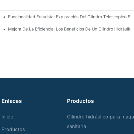
Funcionalidad Futurista: Exploración Del Cilindro Telescópico Elé
Hidráulicos De Barra De Acoplamiento
Para Su Camión Volquete
Mejora De La Eficiencia: Los Beneficios De Un Cilindro Hidráuli
Enlaces
Productos
Inicio
Cilindro hidráulico para maqu
sanitaria
Productos