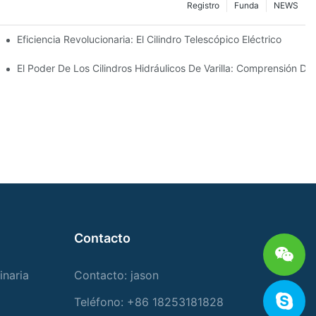
Registro
Funda
NEWS
ctrico
Eficiencia Revolucionaria: El Cilindro Telescópico Eléctrico
co Telescópico De 4 Etapas
El Poder De Los Cilindros Hidráulicos De Varilla: Comprensión De 
Contacto
inaria
Contacto: jason
Teléfono: +86 18253181828