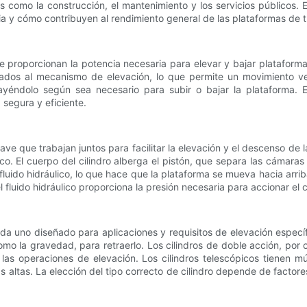
as como la construcción, el mantenimiento y los servicios públicos. 
cia y cómo contribuyen al rendimiento general de las plataformas de 
ue proporcionan la potencia necesaria para elevar y bajar plataformas
dos al mecanismo de elevación, lo que permite un movimiento vertic
rayéndolo según sea necesario para subir o bajar la plataforma. 
segura y eficiente.
ve que trabajan juntos para facilitar la elevación y el descenso de
ráulico. El cuerpo del cilindro alberga el pistón, que separa las cámar
fluido hidráulico, lo que hace que la plataforma se mueva hacia arri
 fluido hidráulico proporciona la presión necesaria para accionar el ci
da uno diseñado para aplicaciones y requisitos de elevación específi
o la gravedad, para retraerlo. Los cilindros de doble acción, por otr
en las operaciones de elevación. Los cilindros telescópicos tienen
ás altas. La elección del tipo correcto de cilindro depende de facto