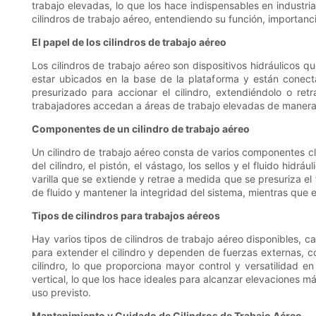
trabajo elevadas, lo que los hace indispensables en industri
cilindros de trabajo aéreo, entendiendo su función, importan
El papel de los cilindros de trabajo aéreo
Los cilindros de trabajo aéreo son dispositivos hidráulicos q
estar ubicados en la base de la plataforma y están conecta
presurizado para accionar el cilindro, extendiéndolo o ret
trabajadores accedan a áreas de trabajo elevadas de manera 
Componentes de un cilindro de trabajo aéreo
Un cilindro de trabajo aéreo consta de varios componentes cla
del cilindro, el pistón, el vástago, los sellos y el fluido hid
varilla que se extiende y retrae a medida que se presuriza el 
de fluido y mantener la integridad del sistema, mientras que el
Tipos de cilindros para trabajos aéreos
Hay varios tipos de cilindros de trabajo aéreo disponibles, ca
para extender el cilindro y dependen de fuerzas externas, com
cilindro, lo que proporciona mayor control y versatilidad 
vertical, lo que los hace ideales para alcanzar elevaciones m
uso previsto.
Mantenimiento y Cuidado de Cilindros de Trabajo Aéreo