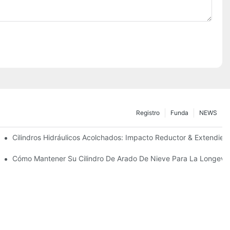
Registro
Funda
NEWS
ecisión
Cilindros Hidráulicos Acolchados: Impacto Reductor & Extendiend
Para Condiciones De Invierno Duras
Cómo Mantener Su Cilindro De Arado De Nieve Para La Longevi