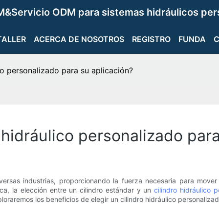
&Servicio ODM para sistemas hidráulicos per
TALLER
ACERCA DE NOSOTROS
REGISTRO
FUNDA
ico personalizado para su aplicación?
o hidráulico personalizado par
iversas industrias, proporcionando la fuerza necesaria para mov
ica, la elección entre un cilindro estándar y un
cilindro hidráulico 
xploraremos los beneficios de elegir un cilindro hidráulico personaliza