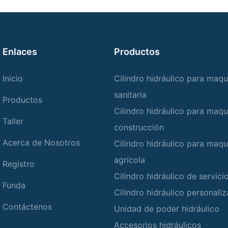
Enlaces
Productos
Inicio
Cilindro hidráulico para maqu
sanitaria
Productos
Cilindro hidráulico para maqu
Taller
construcción
Acerca de Nosotros
Cilindro hidráulico para maqu
agrícola
Registro
Cilindro hidráulico de servic
Funda
Cilindro hidráulico personali
Contáctenos
Unidad de poder hidráulico
Accesorios hidráulicos