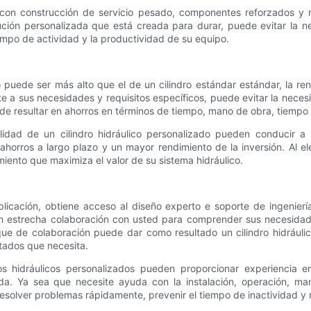
r con construcción de servicio pesado, componentes reforzados y r
olución personalizada que está creada para durar, puede evitar la
empo de actividad y la productividad de su equipo.
ado puede ser más alto que el de un cilindro estándar estándar, la 
dapte a sus necesidades y requisitos específicos, puede evitar la nec
de resultar en ahorros en términos de tiempo, mano de obra, tiempo 
bilidad de un cilindro hidráulico personalizado pueden conducir 
 ahorros a largo plazo y un mayor rendimiento de la inversión. Al e
imiento que maximiza el valor de su sistema hidráulico.
licación, obtiene acceso al diseño experto e soporte de ingeniería
n estrecha colaboración con usted para comprender sus necesidades,
e de colaboración puede dar como resultado un cilindro hidráulic
ltados que necesita.
os hidráulicos personalizados pueden proporcionar experiencia en
ida. Ya sea que necesite ayuda con la instalación, operación, ma
olver problemas rápidamente, prevenir el tiempo de inactividad y m