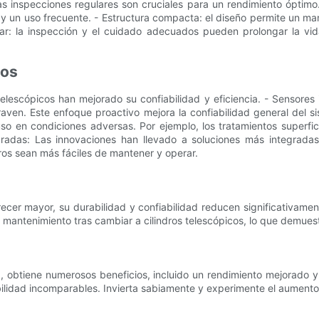
las inspecciones regulares son cruciales para un rendimiento óptimo
 y un uso frecuente. - Estructura compacta: el diseño permite un mane
ar: la inspección y el cuidado adecuados pueden prolongar la vida
cos
telescópicos han mejorado su confiabilidad y eficiencia. - Sensores
ven. Este enfoque proactivo mejora la confiabilidad general del si
uso en condiciones adversas. Por ejemplo, los tratamientos superfi
ntegradas: Las innovaciones han llevado a soluciones más integrad
dros sean más fáciles de mantener y operar.
parecer mayor, su durabilidad y confiabilidad reducen significativa
 mantenimiento tras cambiar a cilindros telescópicos, lo que demuest
ia, obtiene numerosos beneficios, incluido un rendimiento mejorado y 
abilidad incomparables. Invierta sabiamente y experimente el aumento 