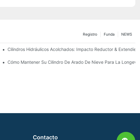
Registro
Funda
NEWS
ecisión
Cilindros Hidráulicos Acolchados: Impacto Reductor & Extendiend
Para Condiciones De Invierno Duras
Cómo Mantener Su Cilindro De Arado De Nieve Para La Longevi
Contacto