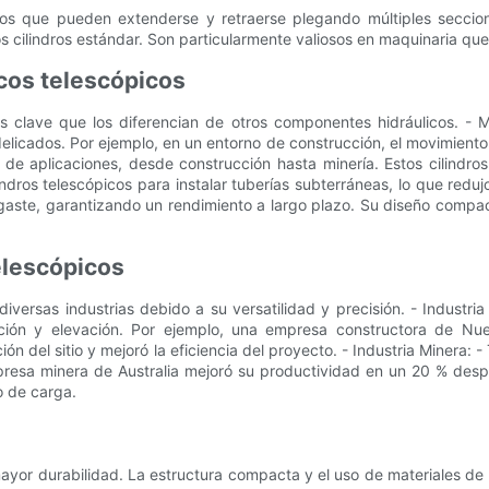
ados que pueden extenderse y retraerse plegando múltiples seccio
 cilindros estándar. Son particularmente valiosos en maquinaria que 
icos telescópicos
ajas clave que los diferencian de otros componentes hidráulicos. -
delicados. Por ejemplo, en un entorno de construcción, el movimiento 
de aplicaciones, desde construcción hasta minería. Estos cilindro
dros telescópicos para instalar tuberías subterráneas, lo que reduj
esgaste, garantizando un rendimiento a largo plazo. Su diseño compa
telescópicos
 diversas industrias debido a su versatilidad y precisión. - Indust
ción y elevación. Por ejemplo, una empresa constructora de Nueva 
n del sitio y mejoró la eficiencia del proyecto. - Industria Minera: 
esa minera de Australia mejoró su productividad en un 20 % despu
o de carga.
 mayor durabilidad. La estructura compacta y el uso de materiales d