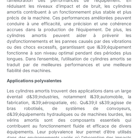
l’amélioration des performances de l’équipement. En
réduisant les niveaux d’impact et de bruit, les cylindres
amortis contribuent à un fonctionnement plus stable et plus
précis de la machine. Ces performances améliorées peuvent
conduire à une efficacité, une précision et une cohérence
accrues dans la production de l’équipement. De plus, les
cylindres amortis peuvent aider à prévenir les
dysfonctionnements et les pannes causés par des vibrations
ou des chocs excessifs, garantissant que l&39;équipement
fonctionne à son niveau optimal pendant des périodes plus
longues. Dans l’ensemble, l’utilisation de cylindres amortis se
traduit par de meilleures performances et une meilleure
fiabilité des machines.
Applications polyvalentes
Les cylindres amortis trouvent des applications dans un large
éventail d&39;industries, notamment l&39;automobile, la
fabrication, l&39;aérospatiale, etc. Qu&39;il s&39;agisse de
bras robotisés, de systèmes de convoyeurs,
d&39;équipements hydrauliques ou de machines lourdes, les
vérins amortis sont des composants essentiels qui
contribuent au fonctionnement fluide et efficace de divers
équipements. Leur polyvalence leur permet d’être utilisés
dans des environnements variés où l’absorption des impacts