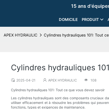
15 ans d'équip
DOMICILE
PRODUIT
APEX HYDRAULIC
Cylindres hydrauliques 101: Tout c
Cylindres hydrauliques 10
2025-04-21
APEX HYDRAULIC
108
Cylindres hydrauliques 101: Tout ce que vous devez savoir
Les cylindres hydrauliques sont des composants cruciaux dans
utiliser efficacement et à résoudre les problèmes qui peuven
fonctions, types et exigences de maintenance.