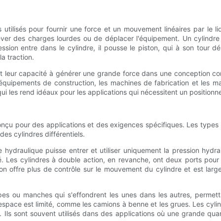
tilisés pour fournir une force et un mouvement linéaires par le liq
ver des charges lourdes ou de déplacer l'équipement. Un cylindre 
ssion entre dans le cylindre, il pousse le piston, qui à son tour d
a traction.
t leur capacité à générer une grande force dans une conception com
quipements de construction, les machines de fabrication et les ma
ui les rend idéaux pour les applications qui nécessitent un positionn
conçu pour des applications et des exigences spécifiques. Les types
es cylindres différentiels.
e hydraulique puisse entrer et utiliser uniquement la pression hydr
é. Les cylindres à double action, en revanche, ont deux ports pour 
ion offre plus de contrôle sur le mouvement du cylindre et est large
apes ou manches qui s'effondrent les unes dans les autres, perme
espace est limité, comme les camions à benne et les grues. Les cylindr
ls sont souvent utilisés dans des applications où une grande quan