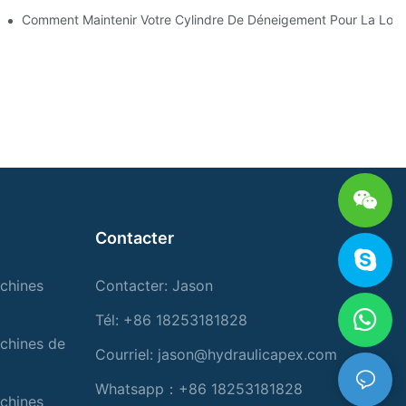
s Clés Pour Les Conditions Hivernales Dures
Comment Maintenir Votre Cylindre De Déneigement Pour La Lon
Contacter
chines
Contacter: Jason
Tél: +86 18253181828
chines de
Courriel:
jason@hydraulicapex.com
Whatsapp：+86 18253181828
chines