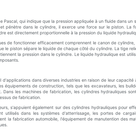
 de Pascal, qui indique que la pression appliquée à un fluide dans u
 et pénètre dans le cylindre, il exerce une force sur le piston. La 
re est directement proportionnelle à la pression du liquide hydrauliq
 de fonctionner efficacement comprennent le canon de cylindre, le p
 que le piston sépare le liquide de chaque côté du cylindre. La tige re
tiennent la pression dans le cylindre. Le liquide hydraulique est uti
omposants.
ail d'applications dans diverses industries en raison de leur capaci
équipements de construction, tels que les excavateurs, les bulldoze
Dans les machines de fabrication, les cylindres hydrauliques sont ut
essus de fabrication.
teurs, s'appuient également sur des cylindres hydrauliques pour eff
 sont utilisés dans les systèmes d'atterrissage, les portes de ca
uent la fabrication automobile, l'équipement de manutention des ma
ues.