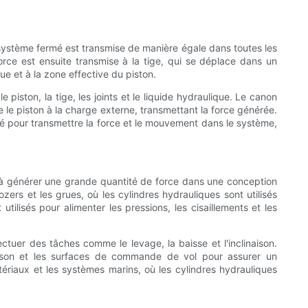
n système fermé est transmise de manière égale dans toutes les
force est ensuite transmise à la tige, qui se déplace dans un
ue et à la zone effective du piston.
iston, la tige, les joints et le liquide hydraulique. Le canon
lie le piston à la charge externe, transmettant la force générée.
lisé pour transmettre la force et le mouvement dans le système,
té à générer une grande quantité de force dans une conception
rs et les grues, où les cylindres hydrauliques sont utilisés
ilisés pour alimenter les pressions, les cisaillements et les
ectuer des tâches comme le levage, la baisse et l'inclinaison.
rgaison et les surfaces de commande de vol pour assurer un
tériaux et les systèmes marins, où les cylindres hydrauliques