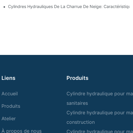
ces De Cylindre Hydraulique
Cylindres Hydrauliques De La Charrue De Neige: Caractéristique
Liens
Produits
Accueil
Cylindre hydraulique pour ma
sanitaires
Produits
Cylindre hydraulique pour ma
Atelier
construction
À propos de nous
Cylindre hydraulique pour ma