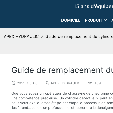
15 ans d'équip
DOMICILE
PRODUIT
APEX HYDRAULIC
Guide de remplacement du cylindr
Guide de remplacement du
2025-05-08
APEX HYDRAULIC
109
Que vous soyez un opérateur de chasse-neige chevronné ou
une compétence précieuse. Un cylindre défectueux peut entr
nous vous expliquerons étape par étape le processus de rem
liés à l’embauche d’un professionnel et reprendre le déneige