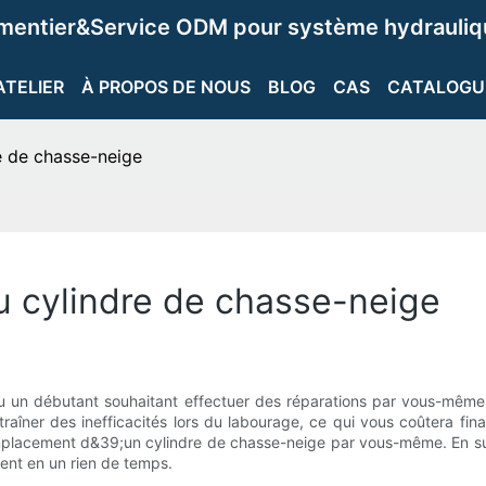
ementier&Service ODM pour système hydrauliqu
ATELIER
À PROPOS DE NOUS
BLOG
CAS
CATALOGU
e de chasse-neige
 cylindre de chasse-neige
 un débutant souhaitant effectuer des réparations par vous-même,
aîner des inefficacités lors du labourage, ce qui vous coûtera fi
placement d&39;un cylindre de chasse-neige par vous-même. En sui
ment en un rien de temps.