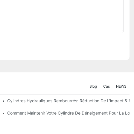
Blog
Cas
NEWS
 Précision
Cylindres Hydrauliques Rembourrés: Réduction De L'impact & Ex
s Clés Pour Les Conditions Hivernales Dures
Comment Maintenir Votre Cylindre De Déneigement Pour La Lon