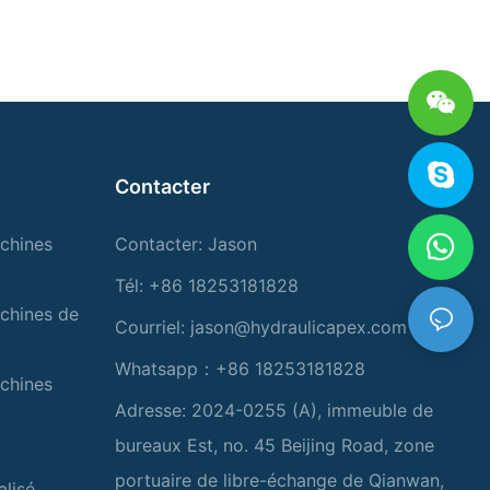
Contacter
chines
Contacter: Jason
Tél: +86 18253181828
chines de
Courriel:
jason@hydraulicapex.com
Whatsapp：+86 18253181828
chines
Adresse: 2024-0255 (A), immeuble de
bureaux Est, no. 45 Beijing Road, zone
portuaire de libre-échange de Qianwan,
alisé