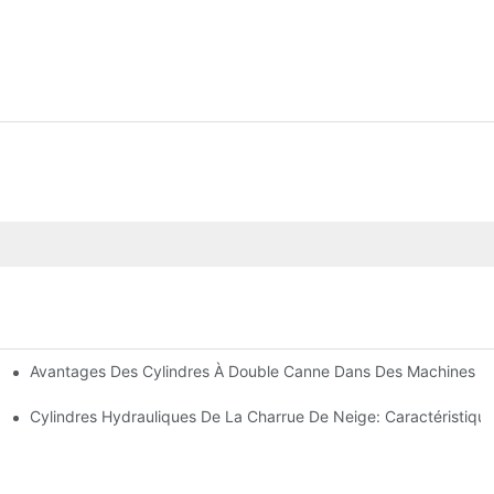
Avantages Des Cylindres À Double Canne Dans Des Machines De
tions Communes
ces De Cylindre Hydraulique
Cylindres Hydrauliques De La Charrue De Neige: Caractéristique