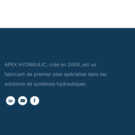
APEX HYDRAULIC, créé en 2009, est un
fabricant de premier plan spécialisé dans les
solutions de systèmes hydrauliques