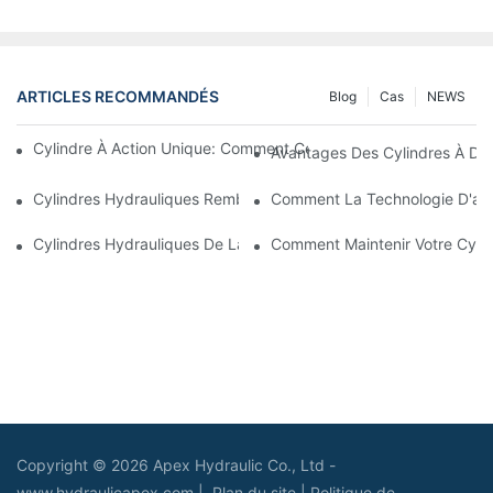
ARTICLES RECOMMANDÉS
Blog
Cas
NEWS
Cylindre À Action Unique: Comment Cela Fonctionne & Applica
Avantages Des Cylindres À Do
Cylindres Hydrauliques Rembourrés: Réduction De L'impact & E
Comment La Technologie D'amo
Cylindres Hydrauliques De La Charrue De Neige: Caractéristiqu
Comment Maintenir Votre Cyli
Copyright © 2026 Apex Hydraulic Co., Ltd -
www.hydraulicapex.com |
Plan du site
|
Politique de