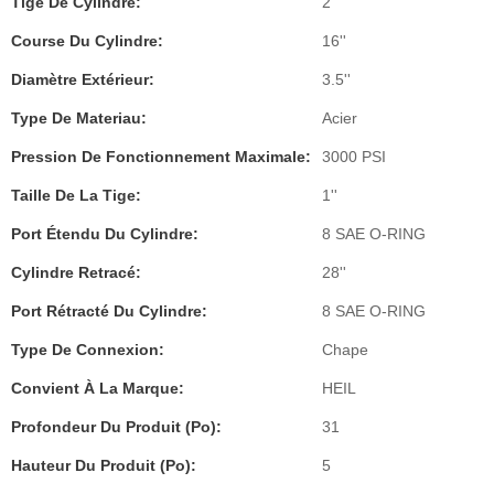
Tige De Cylindre:
2''
Course Du Cylindre:
16''
Diamètre Extérieur:
3.5''
Type De Materiau:
Acier
Pression De Fonctionnement Maximale:
3000 PSI
Taille De La Tige:
1''
Port Étendu Du Cylindre:
8 SAE O-RING
Cylindre Retracé:
28''
Port Rétracté Du Cylindre:
8 SAE O-RING
Type De Connexion:
Chape
Convient À La Marque:
HEIL
Profondeur Du Produit (po):
31
Hauteur Du Produit (po):
5